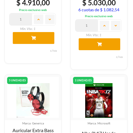
$ 4.910,00
$ 5.030,00
6 cuotas de $ 1.082,54
Precio exclusivo web
Precio exclusivo web
Min. Vta.: 1
Min. Vta.: 1
c/iva
c/iva
5 UNIDAD/ES
1 UNIDAD/ES
Marca: Generica
Marca: Microsoft
Auricular Extra Bass