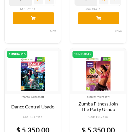
Min. Vta.: 1
Min. Vta.: 1
c/iva
c/iva
1 UNIDAD/ES
1 UNIDAD/ES
Marca: Microsoft
Marca: Microsoft
Zumba Fitness Join
Dance Central Usado
The Party Usado
Cód: 1117455
Cód: 1117516
$ 5.350,00
$ 5.350,00