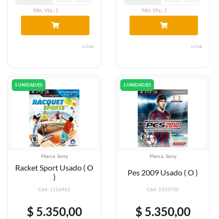
Min. Vta.: 1
Min. Vta.: 1
c/iva
c/iva
1 UNIDAD/ES
1 UNIDAD/ES
Marca: Sony
Marca: Sony
Racket Sport Usado ( O
Pes 2009 Usado ( O )
)
Cód: 1126962
Cód: 1125750
$ 5.350,00
$ 5.350,00