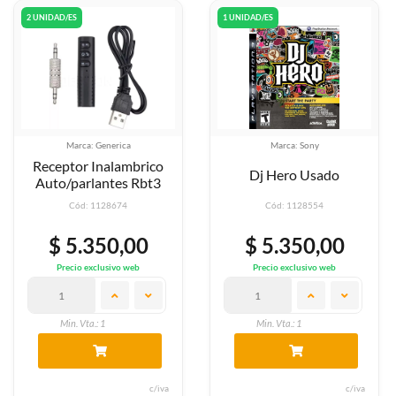
2 UNIDAD/ES
1 UNIDAD/ES
Marca: Generica
Marca: Sony
Receptor Inalambrico
Dj Hero Usado
Auto/parlantes Rbt3
Cód: 1128674
Cód: 1128554
$ 5.350,00
$ 5.350,00
Precio exclusivo web
Precio exclusivo web
Min. Vta.: 1
Min. Vta.: 1
c/iva
c/iva