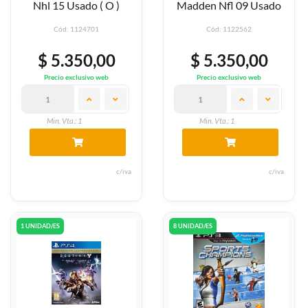
Nhl 15 Usado ( O )
Madden Nfl 09 Usado
Cód: 1124701
Cód: 1122562
$ 5.350,00
$ 5.350,00
Precio exclusivo web
Precio exclusivo web
Min. Vta.: 1
Min. Vta.: 1
c/iva
c/iva
1 UNIDAD/ES
8 UNIDAD/ES