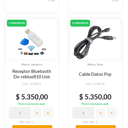
c/iva
c/iva
1 UNIDAD/ES
2 UNIDAD/ES
Marca: Generica
Marca: Sony
Receptor Bluetooth
Cable Datos Psp
Dx-reblue810 Usb
Cód: 1128675
Cód: 1128678
$ 5.350,00
$ 5.350,00
Precio exclusivo web
Precio exclusivo web
Min. Vta.: 1
Min. Vta.: 1