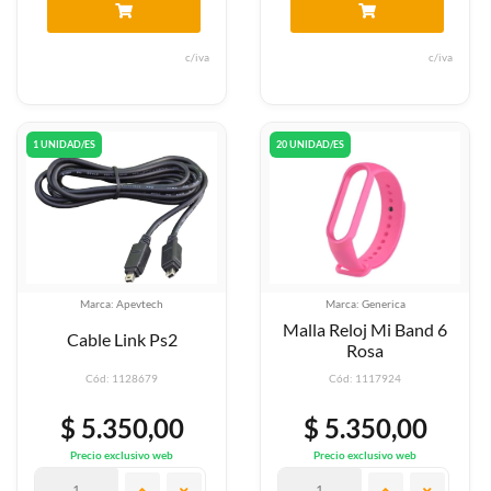
c/iva
c/iva
1 UNIDAD/ES
20 UNIDAD/ES
Marca: Apevtech
Marca: Generica
Malla Reloj Mi Band 6
Cable Link Ps2
Rosa
Cód: 1128679
Cód: 1117924
$ 5.350,00
$ 5.350,00
Precio exclusivo web
Precio exclusivo web