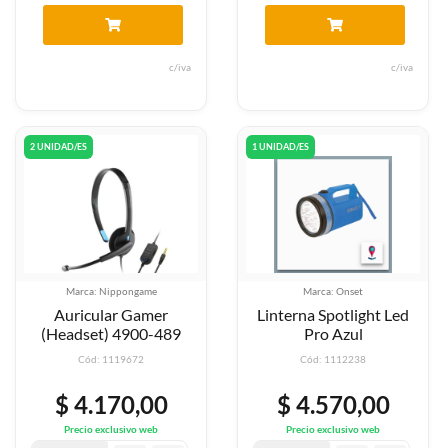
c/iva
c/iva
2 UNIDAD/ES
1 UNIDAD/ES
Marca: Nippongame
Marca: Onset
Auricular Gamer
Linterna Spotlight Led
(Headset) 4900-489
Pro Azul
Cód: 1119672
Cód: 1112238
$ 4.170,00
$ 4.570,00
Precio exclusivo web
Precio exclusivo web