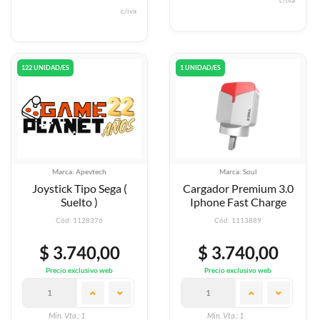
c/iva
c/iva
122 UNIDAD/ES
1 UNIDAD/ES
Marca: Apevtech
Marca: Soul
Joystick Tipo Sega (
Cargador Premium 3.0
Suelto )
Iphone Fast Charge
Cód: 1128376
Cód: 1113889
$ 3.740,00
$ 3.740,00
Precio exclusivo web
Precio exclusivo web
Min. Vta.: 1
Min. Vta.: 1