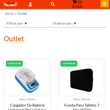
(
0
)
$ 0,00
Inicio
>
Outlet
Filtrar por:
Ordenar por:
Outlet
4 UNIDAD/ES
1 UNIDAD/ES
Marca: Malibu
Marca: Netmak
Cargador De Bateria
Funda Para Tablets 7
Universal Para Celular
Nm-f1223