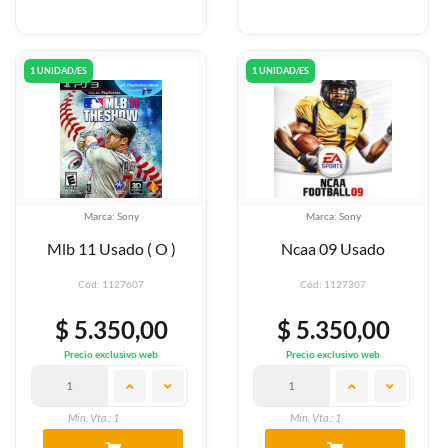
1 UNIDAD/ES
1 UNIDAD/ES
Marca: Sony
Marca: Sony
Mlb 11 Usado ( O )
Ncaa 09 Usado
Cód: 1127607
Cód: 1127307
$ 5.350,00
$ 5.350,00
Precio exclusivo web
Precio exclusivo web
Min. Vta.: 1
Min. Vta.: 1