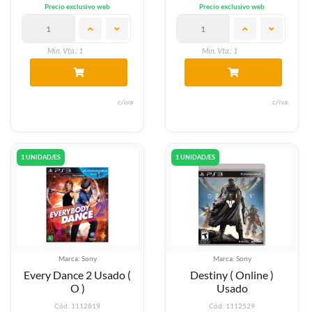
Precio exclusivo web
Precio exclusivo web
Min. Vta.: 1
Min. Vta.: 1
c/iva
c/iva
1 UNIDAD/ES
1 UNIDAD/ES
Marca: Sony
Marca: Sony
Every Dance 2 Usado (
Destiny ( Online )
O )
Usado
Cód: 1112819
Cód: 1112529