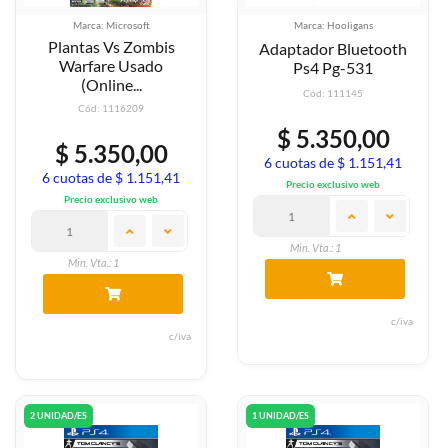
Marca: Microsoft
Marca: Hooligans
Plantas Vs Zombis
Adaptador Bluetooth
Warfare Usado
Ps4 Pg-531
(Online...
Cód: 111145
Cód: 1116209
$ 5.350,00
$ 5.350,00
6 cuotas de $ 1.151,41
6 cuotas de $ 1.151,41
Precio exclusivo web
Precio exclusivo web
Min. Vta.: 1
Min. Vta.: 1
c/iva
c/iva
2 UNIDAD/ES
1 UNIDAD/ES