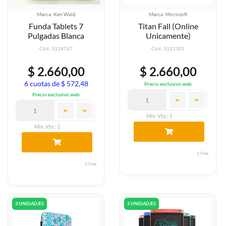
Marca: Ken Wald
Marca: Microsoft
Funda Tablets 7
Titan Fall (Online
Pulgadas Blanca
Unicamente)
Cód: 1114767
Cód: 1121305
$ 2.660,00
$ 2.660,00
6 cuotas de $ 572,48
Precio exclusivo web
Precio exclusivo web
Min. Vta.: 1
Min. Vta.: 1
c/iva
c/iva
3 UNIDAD/ES
5 UNIDAD/ES