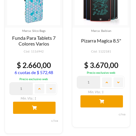
Marca: Silco Bags
Marca: Baibian
Funda Para Tablets 7
Pizarra Magica 8.5"
Colores Varios
Cód: 1116942
Cód: 1122181
$ 2.660,00
$ 3.670,00
6 cuotas de $ 572,48
Precio exclusivo web
Precio exclusivo web
Min. Vta.: 1
Min. Vta.: 1
c/iva
c/iva