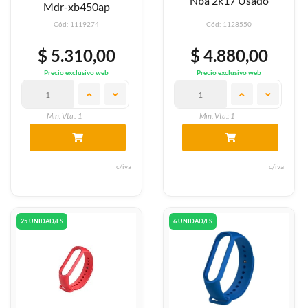
Nba 2k17 Usado
Mdr-xb450ap
Cód: 1119274
Cód: 1128550
$ 5.310,00
$ 4.880,00
Precio exclusivo web
Precio exclusivo web
Min. Vta.: 1
Min. Vta.: 1
c/iva
c/iva
25 UNIDAD/ES
6 UNIDAD/ES