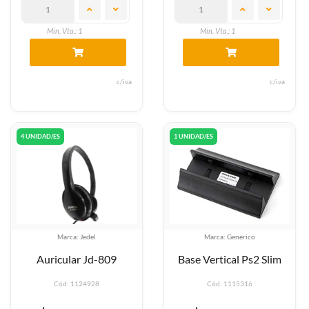
Min. Vta.: 1
Min. Vta.: 1
c/iva
c/iva
4 UNIDAD/ES
1 UNIDAD/ES
Marca: Jedel
Marca: Generico
Auricular Jd-809
Base Vertical Ps2 Slim
Cód: 1124928
Cód: 1115316