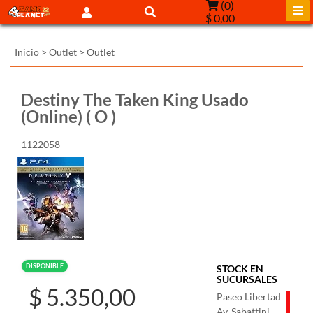
(
0
)
$ 0,00
Inicio
>
Outlet
>
Outlet
Destiny The Taken King Usado
(Online) ( O )
1122058
DISPONIBLE
STOCK EN
SUCURSALES
$ 5.350,00
Paseo Libertad
Av. Sabattini