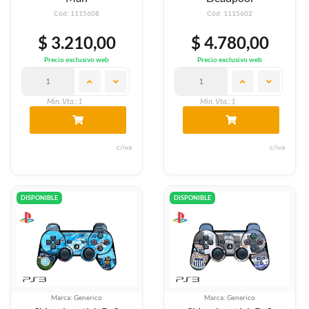
Cód: 1115608
Cód: 1115602
$ 3.210,00
$ 4.780,00
Precio exclusivo web
Precio exclusivo web
Min. Vta.: 1
Min. Vta.: 1
c/iva
c/iva
DISPONIBLE
DISPONIBLE
Marca: Generico
Marca: Generico