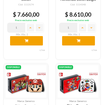
Cód: 1113174
Cód: 1114348
$ 7.660,00
$ 8.610,00
Precio exclusivo web
Precio exclusivo web
Min. Vta.: 1
Min. Vta.: 1
c/iva
c/iva
DISPONIBLE
DISPONIBLE
Marca: Generico
Marca: Generico