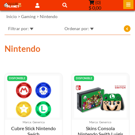
(
0
)
$ 0,00
Inicio
>
Gaming
>
Nintendo
Filtrar por:
Ordenar por:
Nintendo
DISPONIBLE
DISPONIBLE
Marca: Generica
Marca: Generico
Cubre Stick Nintendo
Skins Consola
Swich
Nintendo Swith Luigis