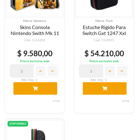
Marca: Generico
Marca: Trust
Skins Consola
Estuche Rigido Para
Nintendo Swith Mk 11
Switch Gxt 1247 Xxl
Cód: 1114350
Cód: 1129072
$ 9.580,00
$ 54.210,00
Precio exclusivo web
Precio exclusivo web
Min. Vta.: 1
Min. Vta.: 1
c/iva
c/iva
DISPONIBLE