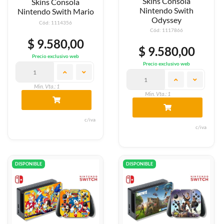
Skins Consola
Skins Consola
Nintendo Swith
Nintendo Swith Mario
Odyssey
Cód: 1114356
Cód: 1117866
$ 9.580,00
$ 9.580,00
Precio exclusivo web
Precio exclusivo web
Min. Vta.: 1
Min. Vta.: 1
c/iva
c/iva
DISPONIBLE
DISPONIBLE