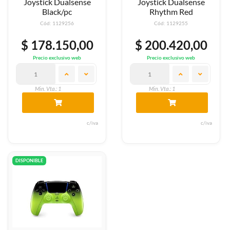
Joystick Dualsense
Joystick Dualsense
Black/pc
Rhythm Red
Cód: 1129256
Cód: 1129255
$ 178.150,00
$ 200.420,00
Precio exclusivo web
Precio exclusivo web
Min. Vta.: 1
Min. Vta.: 1
c/iva
c/iva
DISPONIBLE