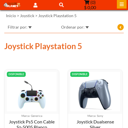
(
0
)
$ 0,00
Inicio
>
Joystick
>
Joystick Playstation 5
Filtrar por:
Ordenar por:
Joystick Playstation 5
DISPONIBLE
DISPONIBLE
Marca: Generica
Marca: Sony
Joystick Ps5 Con Cable
Joystick Dualsense
Sz-5005 Blanco
Silver