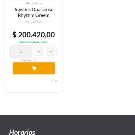
Marca: Sony
Joystick Dualsense
Rhythm Greem
Cód: 1129254
$ 200.420,00
Precio exclusivo web
Min. Vta.: 1
c/iva
Horarios