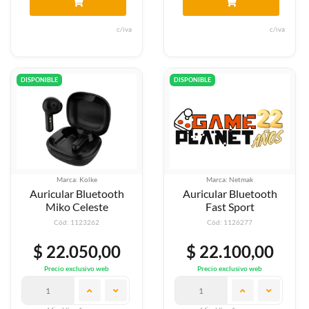
c/iva
c/iva
DISPONIBLE
DISPONIBLE
Marca: Kolke
Marca: Netmak
Auricular Bluetooth
Auricular Bluetooth
Miko Celeste
Fast Sport
Cód: 1123262
Cód: 1126277
$ 22.050,00
$ 22.100,00
Precio exclusivo web
Precio exclusivo web