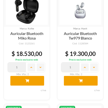
Marca: Kolke
Marca: Havit
Auricular Bluetooth
Auricular Bluetooth
Miko Rosa
Tw979 Blanco
Cód: 1123261
Cód: 1128584
$ 18.530,00
$ 19.300,00
Precio exclusivo web
Precio exclusivo web
Min. Vta.: 1
Min. Vta.: 1
c/iva
c/iva
DISPONIBLE
DISPONIBLE