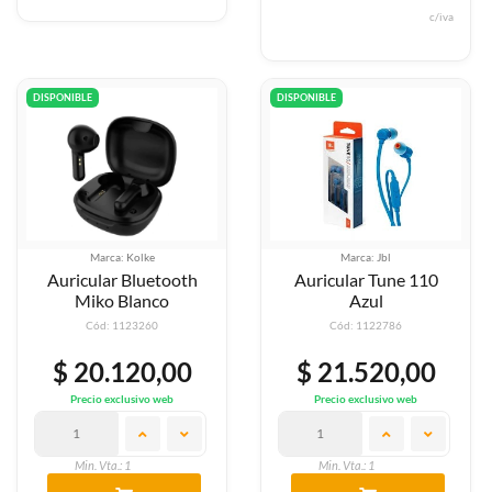
c/iva
DISPONIBLE
DISPONIBLE
Marca: Kolke
Marca: Jbl
Auricular Bluetooth
Auricular Tune 110
Miko Blanco
Azul
Cód: 1123260
Cód: 1122786
$ 20.120,00
$ 21.520,00
Precio exclusivo web
Precio exclusivo web
Min. Vta.: 1
Min. Vta.: 1