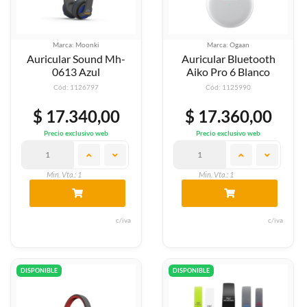
Marca: Moonki
Marca: Ogaan
Auricular Sound Mh-
Auricular Bluetooth
0613 Azul
Aiko Pro 6 Blanco
Cód: 1126797
Cód: 1125990
$ 17.340,00
$ 17.360,00
Precio exclusivo web
Precio exclusivo web
Min. Vta.: 1
Min. Vta.: 1
c/iva
c/iva
DISPONIBLE
DISPONIBLE