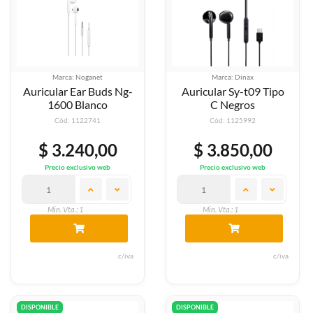
Marca: Noganet
Marca: Dinax
Auricular Ear Buds Ng-
Auricular Sy-t09 Tipo
1600 Blanco
C Negros
Cód: 1122741
Cód: 1125992
$ 3.240,00
$ 3.850,00
Precio exclusivo web
Precio exclusivo web
Min. Vta.: 1
Min. Vta.: 1
c/iva
c/iva
DISPONIBLE
DISPONIBLE