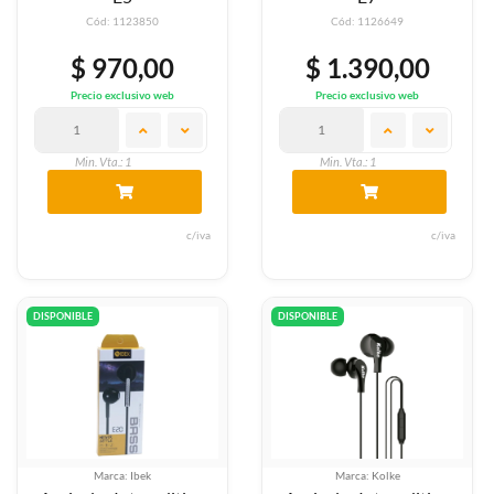
Cód: 1123850
Cód: 1126649
$ 970,00
$ 1.390,00
Precio exclusivo web
Precio exclusivo web
Min. Vta.: 1
Min. Vta.: 1
c/iva
c/iva
DISPONIBLE
DISPONIBLE
Marca: Ibek
Marca: Kolke