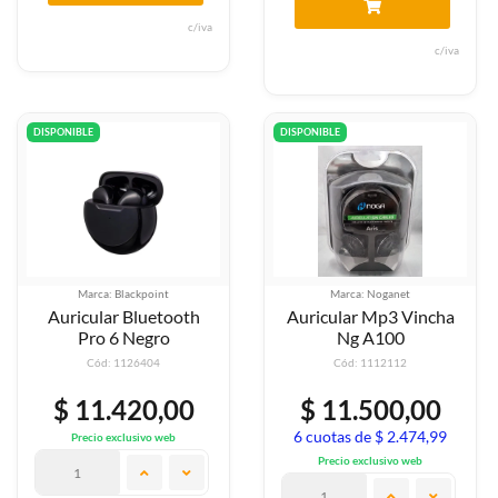
c/iva
c/iva
DISPONIBLE
DISPONIBLE
Marca: Blackpoint
Marca: Noganet
Auricular Bluetooth
Auricular Mp3 Vincha
Pro 6 Negro
Ng A100
Cód: 1126404
Cód: 1112112
$ 11.420,00
$ 11.500,00
6 cuotas de $ 2.474,99
Precio exclusivo web
Precio exclusivo web