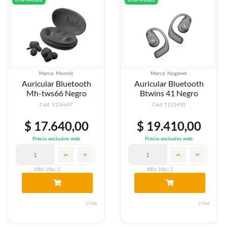
Marca: Moonki
Marca: Noganet
Auricular Bluetooth
Auricular Bluetooth
Mh-tws66 Negro
Btwins 41 Negro
Cód: 1126647
Cód: 1125450
$ 17.640,00
$ 19.410,00
Precio exclusivo web
Precio exclusivo web
Min. Vta.: 1
Min. Vta.: 1
c/iva
c/iva