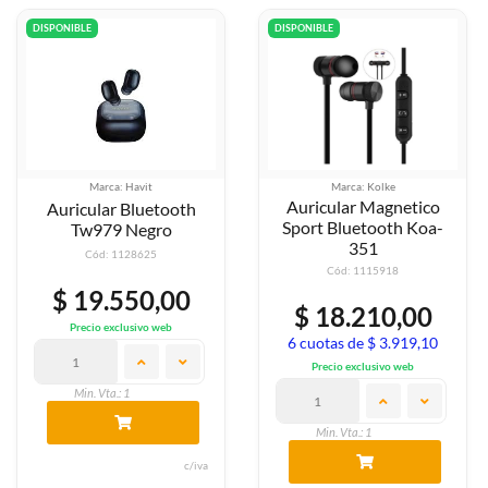
DISPONIBLE
DISPONIBLE
Marca: Havit
Marca: Kolke
Auricular Magnetico
Auricular Bluetooth
Sport Bluetooth Koa-
Tw979 Negro
351
Cód: 1128625
Cód: 1115918
$ 19.550,00
$ 18.210,00
Precio exclusivo web
6 cuotas de $ 3.919,10
Precio exclusivo web
Min. Vta.: 1
Min. Vta.: 1
c/iva