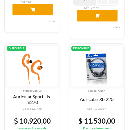
Min. Vta.: 1
Min. Vta.: 1
c/iva
c/iva
DISPONIBLE
DISPONIBLE
Marca: Genius
Marca: Xtech
Auricular Sport Hs-
Auricular Xts220
m270
Cód: 1127758
Cód: 1128387
$ 10.920,00
$ 11.530,00
Precio exclusivo web
Precio exclusivo web