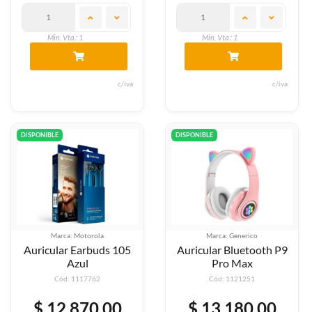
Min. Vta.: 1
Min. Vta.: 1
c/iva
c/iva
DISPONIBLE
DISPONIBLE
Marca: Motorola
Marca: Generico
Auricular Earbuds 105
Auricular Bluetooth P9
Azul
Pro Max
Cód: 1117762
Cód: 1121251
$ 12.870,00
$ 13.180,00