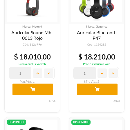
Marca: Moonki
Marca: Generica
Auricular Sound Mh-
Auricular Bluetooth
0613 Rojo
P47
Cód: 1126796
Cód: 1124292
$ 18.010,00
$ 18.210,00
Precio exclusivo web
Precio exclusivo web
Min. Vta.: 1
Min. Vta.: 1
c/iva
c/iva
DISPONIBLE
DISPONIBLE