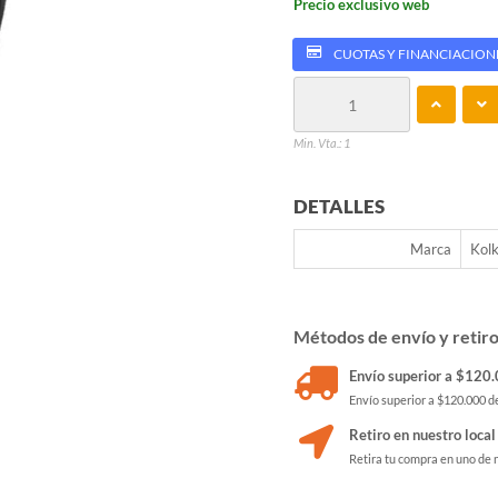
Precio exclusivo web
CUOTAS Y FINANCIACION
Min. Vta.: 1
DETALLES
Marca
Kol
Métodos de envío y retir
Envío superior a $120.0
Envío superior a $120.000 de
Retiro en nuestro local
Retira tu compra en uno de 