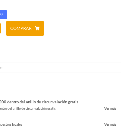
ES
COMPRAR
ke
o
00 dentro del anillo de circunvalación gratis
ntro del anillo de circunvalación gratis
Ver más
nuestros locales
Ver más