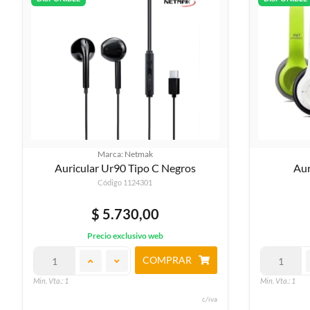
Marca: Netmak
Auricular Ur90 Tipo C Negros
Código 1124301
$ 5.730,00
Precio exclusivo web
COMPRAR
Min. Vta.: 1
Min. Vta.: 1
c/iva