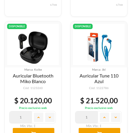
c/iva
c/iva
DISPONIBLE
DISPONIBLE
Marca: Kolke
Marca: Jbl
Auricular Bluetooth
Auricular Tune 110
Miko Blanco
Azul
Cód: 1123260
Cód: 1122786
$ 20.120,00
$ 21.520,00
Precio exclusivo web
Precio exclusivo web
Min. Vta.: 1
Min. Vta.: 1