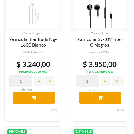
Marca: Noganet
Marca: Dinax
Auricular Ear Buds Ng-
Auricular Sy-t09 Tipo
1600 Blanco
C Negros
Cód: 1122741
Cód: 1125992
$ 3.240,00
$ 3.850,00
Precio exclusivo web
Precio exclusivo web
Min. Vta.: 1
Min. Vta.: 1
c/iva
c/iva
DISPONIBLE
DISPONIBLE