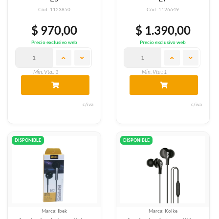
Cód: 1123850
Cód: 1126649
$ 970,00
$ 1.390,00
Precio exclusivo web
Precio exclusivo web
Min. Vta.: 1
Min. Vta.: 1
c/iva
c/iva
DISPONIBLE
DISPONIBLE
Marca: Ibek
Marca: Kolke