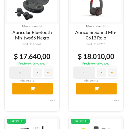
Marca: Moonki
Marca: Moonki
Auricular Bluetooth
Auricular Sound Mh-
Mh-tws66 Negro
0613 Rojo
Cód: 1126647
Cód: 1126796
$ 17.640,00
$ 18.010,00
Precio exclusivo web
Precio exclusivo web
Min. Vta.: 1
Min. Vta.: 1
c/iva
c/iva
DISPONIBLE
DISPONIBLE