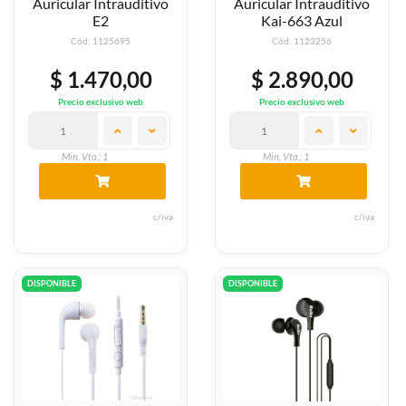
Auricular Intrauditivo
Auricular Intrauditivo
E2
Kai-663 Azul
Cód: 1125695
Cód: 1123256
$ 1.470,00
$ 2.890,00
Precio exclusivo web
Precio exclusivo web
Min. Vta.: 1
Min. Vta.: 1
c/iva
c/iva
DISPONIBLE
DISPONIBLE