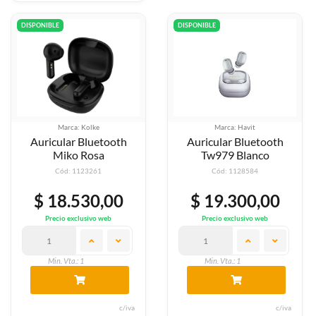
DISPONIBLE
DISPONIBLE
Marca: Kolke
Marca: Havit
Auricular Bluetooth
Auricular Bluetooth
Miko Rosa
Tw979 Blanco
Cód: 1123261
Cód: 1128584
$ 18.530,00
$ 19.300,00
Precio exclusivo web
Precio exclusivo web
Min. Vta.: 1
Min. Vta.: 1
c/iva
c/iva