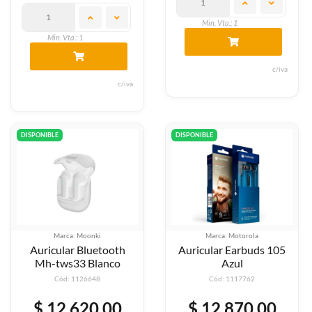
Min. Vta.: 1
Min. Vta.: 1
c/iva
c/iva
DISPONIBLE
DISPONIBLE
Marca: Moonki
Marca: Motorola
Auricular Bluetooth
Auricular Earbuds 105
Mh-tws33 Blanco
Azul
Cód: 1126648
Cód: 1117762
$ 12.620,00
$ 12.870,00