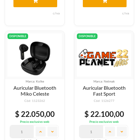
c/iva
c/iva
DISPONIBLE
DISPONIBLE
Marca: Kolke
Marca: Netmak
Auricular Bluetooth
Auricular Bluetooth
Miko Celeste
Fast Sport
Cód: 1123262
Cód: 1126277
$ 22.050,00
$ 22.100,00
Precio exclusivo web
Precio exclusivo web