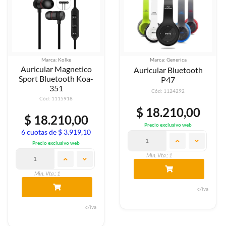
Marca: Kolke
Marca: Generica
Auricular Magnetico
Auricular Bluetooth
Sport Bluetooth Koa-
P47
351
Cód: 1124292
Cód: 1115918
$ 18.210,00
$ 18.210,00
Precio exclusivo web
6 cuotas de $ 3.919,10
Precio exclusivo web
Min. Vta.: 1
Min. Vta.: 1
c/iva
c/iva