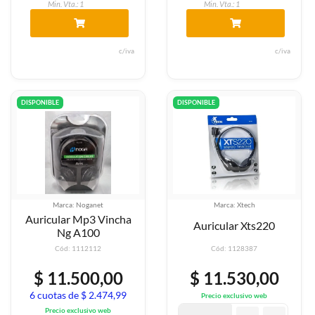
Min. Vta.: 1
Min. Vta.: 1
c/iva
c/iva
DISPONIBLE
DISPONIBLE
Marca: Noganet
Marca: Xtech
Auricular Mp3 Vincha
Auricular Xts220
Ng A100
Cód: 1112112
Cód: 1128387
$ 11.500,00
$ 11.530,00
6 cuotas de $ 2.474,99
Precio exclusivo web
Precio exclusivo web