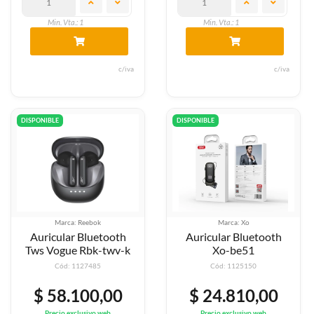
Min. Vta.: 1
Min. Vta.: 1
c/iva
c/iva
DISPONIBLE
DISPONIBLE
Marca: Reebok
Marca: Xo
Auricular Bluetooth
Auricular Bluetooth
Tws Vogue Rbk-twv-k
Xo-be51
Cód: 1127485
Cód: 1125150
$ 58.100,00
$ 24.810,00
Precio exclusivo web
Precio exclusivo web