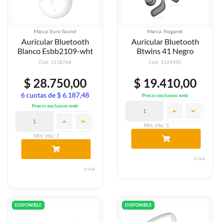
Marca: Euro Sound
Marca: Noganet
Auricular Bluetooth
Auricular Bluetooth
Blanco Esbb2109-wht
Btwins 41 Negro
Cód: 1118768
Cód: 1125450
$ 28.750,00
$ 19.410,00
6 cuotas de $ 6.187,48
Precio exclusivo web
Precio exclusivo web
Min. Vta.: 1
Min. Vta.: 1
c/iva
c/iva
DISPONIBLE
DISPONIBLE