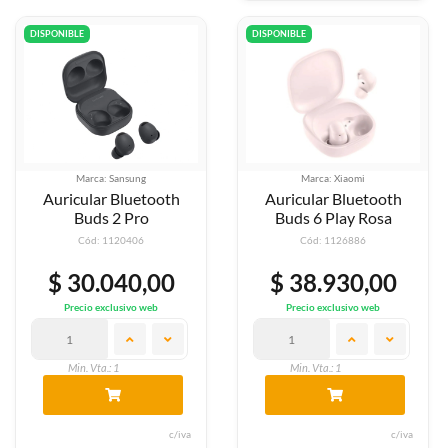
DISPONIBLE
DISPONIBLE
Marca: Sansung
Marca: Xiaomi
Auricular Bluetooth
Auricular Bluetooth
Buds 2 Pro
Buds 6 Play Rosa
Cód: 1120406
Cód: 1126886
$ 30.040,00
$ 38.930,00
Precio exclusivo web
Precio exclusivo web
Min. Vta.: 1
Min. Vta.: 1
c/iva
c/iva