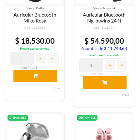
Marca: Kolke
Marca: Noganet
Auricular Bluetooth
Auricular Bluetooth
Miko Rosa
Ng-btwins 24 N
Cód: 1123261
Cód: 1118174
$ 18.530,00
$ 54.590,00
6 cuotas de $ 11.748,68
Precio exclusivo web
Precio exclusivo web
Min. Vta.: 1
Min. Vta.: 1
c/iva
c/iva
DISPONIBLE
DISPONIBLE