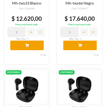
Mh-tws33 Blanco
Mh-tws66 Negro
Cód: 1126648
Cód: 1126647
$ 12.620,00
$ 17.640,00
Precio exclusivo web
Precio exclusivo web
Min. Vta.: 1
Min. Vta.: 1
c/iva
c/iva
DISPONIBLE
DISPONIBLE
Marca: Kolke
Marca: Kolke