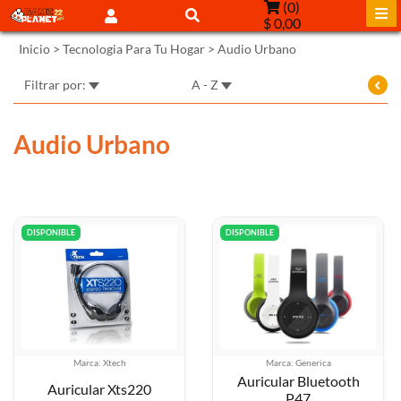
(
0
)
$ 0,00
Inicio
>
Tecnologia Para Tu Hogar
>
Audio Urbano
Filtrar por:
A - Z
Audio Urbano
DISPONIBLE
DISPONIBLE
Marca: Xtech
Marca: Generica
Auricular Bluetooth
Auricular Xts220
P47