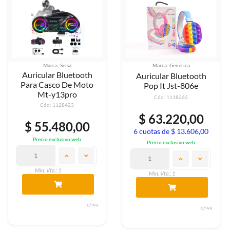
Marca: Seisa
Marca: Generica
Auricular Bluetooth
Auricular Bluetooth
Para Casco De Moto
Pop It Jst-806e
Mt-y13pro
Cód: 1118262
Cód: 1128423
$ 63.220,00
$ 55.480,00
6 cuotas de $ 13.606,00
Precio exclusivo web
Precio exclusivo web
Min. Vta.: 1
Min. Vta.: 1
c/iva
c/iva