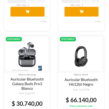
Min. Vta.: 1
Min. Vta.: 1
c/iva
c/iva
DISPONIBLE
DISPONIBLE
Marca: Sansung
Marca: Havit
Auricular Bluetooth
Auricular Bluetooth
Galaxy Buds Pro3
H612bt Negro
Blanco
Cód: 1127578
Cód: 1126795
$ 66.140,00
$ 30.740,00
Precio exclusivo web