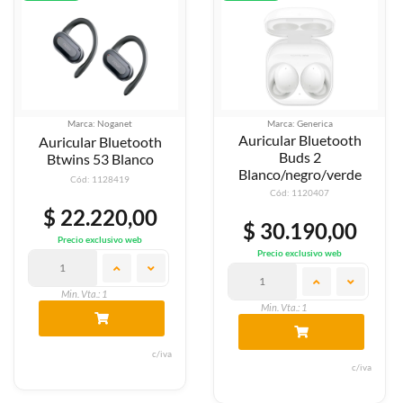
Marca: Noganet
Marca: Generica
Auricular Bluetooth
Auricular Bluetooth
Buds 2
Btwins 53 Blanco
Blanco/negro/verde
Cód: 1128419
Cód: 1120407
$ 22.220,00
$ 30.190,00
Precio exclusivo web
Precio exclusivo web
Min. Vta.: 1
Min. Vta.: 1
c/iva
c/iva