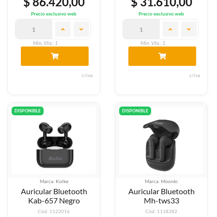
$ 86.420,00
$ 31.610,00
Precio exclusivo web
Precio exclusivo web
Min. Vta.: 1
Min. Vta.: 1
c/iva
c/iva
DISPONIBLE
DISPONIBLE
Marca: Kolke
Marca: Moonki
Auricular Bluetooth
Auricular Bluetooth
Kab-657 Negro
Mh-tws33
Cód: 1122016
Cód: 1118382