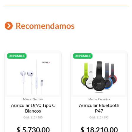
Recomendamos
DISPONIBLE
DISPONIBLE
Marca: Netmak
Marca: Generica
Auricular Ur90 Tipo C
Auricular Bluetooth
Blancos
P47
Cód: 1124300
Cód: 1124292
$ 5.730,00
$ 18.210,00