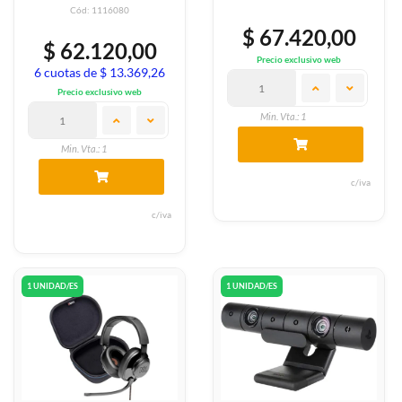
Cód: 1116080
$ 67.420,00
$ 62.120,00
Precio exclusivo web
6 cuotas de $ 13.369,26
Precio exclusivo web
Min. Vta.: 1
Min. Vta.: 1
c/iva
c/iva
1 UNIDAD/ES
1 UNIDAD/ES