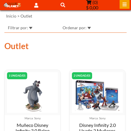
(
0
)
$ 0,00
Inicio
>
Outlet
Filtrar por:
Ordenar por:
Outlet
1 UNIDAD/ES
2 UNIDAD/ES
Marca: Sony
Marca: Sony
Muñeco Disney
Disney Infinity 2.0
Infinity 3.0 Baloo
Usado 2 Muñecos