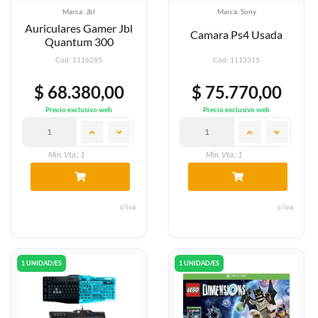
Marca: Jbl
Marca: Sony
Auriculares Gamer Jbl
Camara Ps4 Usada
Quantum 300
Cód: 1116285
Cód: 1113315
$ 68.380,00
$ 75.770,00
Precio exclusivo web
Precio exclusivo web
Min. Vta.: 1
Min. Vta.: 1
c/iva
c/iva
1 UNIDAD/ES
1 UNIDAD/ES