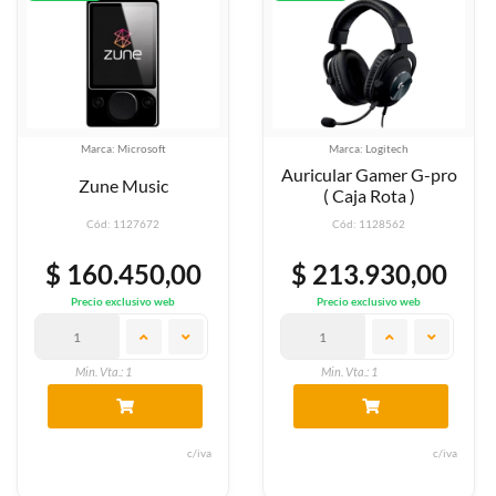
Marca: Microsoft
Marca: Logitech
Auricular Gamer G-pro
Zune Music
( Caja Rota )
Cód: 1127672
Cód: 1128562
$ 160.450,00
$ 213.930,00
Precio exclusivo web
Precio exclusivo web
Min. Vta.: 1
Min. Vta.: 1
c/iva
c/iva