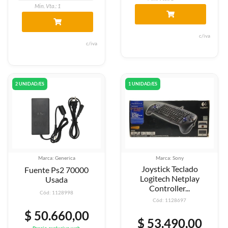
Min. Vta.: 1
c/iva
c/iva
2 UNIDAD/ES
1 UNIDAD/ES
Marca: Generica
Marca: Sony
Joystick Teclado
Fuente Ps2 70000
Logitech Netplay
Usada
Controller...
Cód: 1128998
Cód: 1128697
$ 50.660,00
$ 53.490,00
Precio exclusivo web