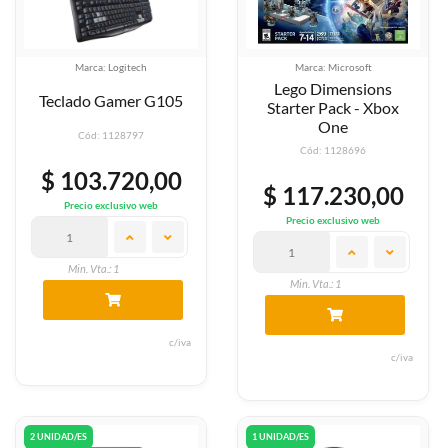
Marca: Logitech
Marca: Microsoft
Lego Dimensions
Teclado Gamer G105
Starter Pack - Xbox
One
Cód: 1128797
Cód: 1128696
$ 103.720,00
$ 117.230,00
Precio exclusivo web
Precio exclusivo web
Min. Vta.: 1
Min. Vta.: 1
c/iva
c/iva
2 UNIDAD/ES
1 UNIDAD/ES