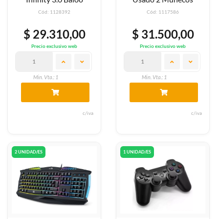
Cód: 1128392
Cód: 1117586
$ 29.310,00
$ 31.500,00
Precio exclusivo web
Precio exclusivo web
Min. Vta.: 1
Min. Vta.: 1
c/iva
c/iva
2 UNIDAD/ES
1 UNIDAD/ES