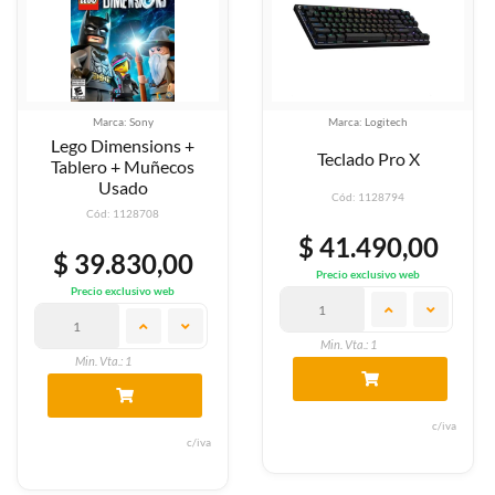
Marca: Sony
Marca: Logitech
Lego Dimensions +
Teclado Pro X
Tablero + Muñecos
Usado
Cód: 1128794
Cód: 1128708
$ 41.490,00
$ 39.830,00
Precio exclusivo web
Precio exclusivo web
Min. Vta.: 1
Min. Vta.: 1
c/iva
c/iva