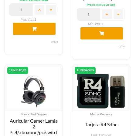
Precio exclusivo web
Min. Vta.: 1
Min. Vta.: 1
c/iva
c/iva
1 UNIDAD/ES
1 UNIDAD/ES
Marca: Red Dragon
Marca: Generica
Auricular Gamer Lamia
Tarjeta R4 Sdhc
2
Ps4/xboxone/pc/switch...
Cód: 1128798