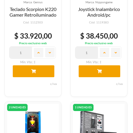
Marca: Genius
Marca: Nippongame
Teclado Scorpion K220
Joystick Inalambrico
Gamer Retroiluminado
Android/pc
Cód: 1112503
Cód: 1119383
$ 33.920,00
$ 38.450,00
Precio exclusivo web
Precio exclusivo web
Min. Vta.: 1
Min. Vta.: 1
c/iva
c/iva
2 UNIDAD/ES
1 UNIDAD/ES