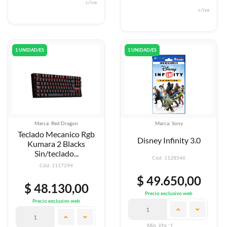
c/iva
c/iva
1 UNIDAD/ES
1 UNIDAD/ES
Marca: Red Dragon
Marca: Sony
Teclado Mecanico Rgb
Disney Infinity 3.0
Kumara 2 Blacks
Sin/teclado...
Cód: 1128546
Cód: 1117294
$ 49.650,00
$ 48.130,00
Precio exclusivo web
Precio exclusivo web
Min. Vta.: 1