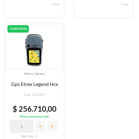
c/iva
c/iva
1 UNIDAD/ES
Marca: Garmin
Gps Etrex Legend Hcx
Cód: 1127747
$ 256.710,00
Precio exclusivo web
Min. Vta.: 1