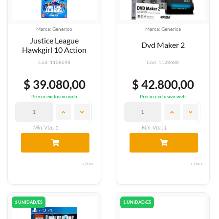
Marca: Generico
Marca: Generica
Justice League
Dvd Maker 2
Hawkgirl 10 Action
Cód: 1128698
Cód: 1128688
$ 39.080,00
$ 42.800,00
Precio exclusivo web
Precio exclusivo web
Min. Vta.: 1
Min. Vta.: 1
c/iva
c/iva
1 UNIDAD/ES
1 UNIDAD/ES