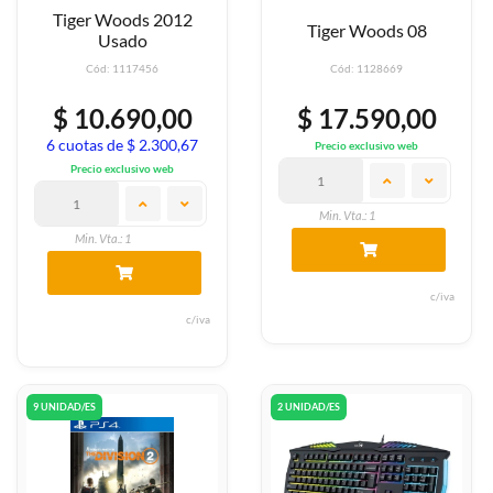
Tiger Woods 2012
Tiger Woods 08
Usado
Cód: 1117456
Cód: 1128669
$ 10.690,00
$ 17.590,00
6 cuotas de $ 2.300,67
Precio exclusivo web
Precio exclusivo web
Min. Vta.: 1
Min. Vta.: 1
c/iva
c/iva
9 UNIDAD/ES
2 UNIDAD/ES