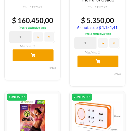
Cód: 1127672
Cód: 1117127
$ 160.450,00
$ 5.350,00
6 cuotas de $ 1.151,41
Precio exclusivo web
Precio exclusivo web
Min. Vta.: 1
Min. Vta.: 1
c/iva
c/iva
1 UNIDAD/ES
9 UNIDAD/ES