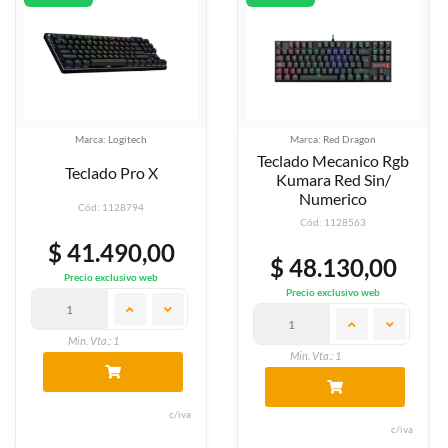
Marca: Logitech
Marca: Red Dragon
Teclado Mecanico Rgb
Teclado Pro X
Kumara Red Sin/
Numerico
Cód: 1128794
Cód: 1128563
$ 41.490,00
$ 48.130,00
Precio exclusivo web
Precio exclusivo web
Min. Vta.: 1
Min. Vta.: 1
c/iva
c/iva