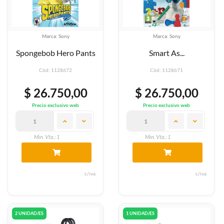
Marca: Sony
Marca: Sony
Spongebob Hero Pants
Smart As...
Cód: 1128672
Cód: 1128671
$ 26.750,00
$ 26.750,00
Precio exclusivo web
Precio exclusivo web
Min. Vta.: 1
Min. Vta.: 1
c/iva
c/iva
2 UNIDAD/ES
1 UNIDAD/ES