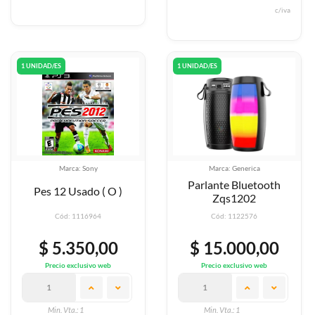
c/iva
1 UNIDAD/ES
1 UNIDAD/ES
Marca: Sony
Marca: Generica
Parlante Bluetooth
Pes 12 Usado ( O )
Zqs1202
Cód: 1116964
Cód: 1122576
$ 5.350,00
$ 15.000,00
Precio exclusivo web
Precio exclusivo web
Min. Vta.: 1
Min. Vta.: 1