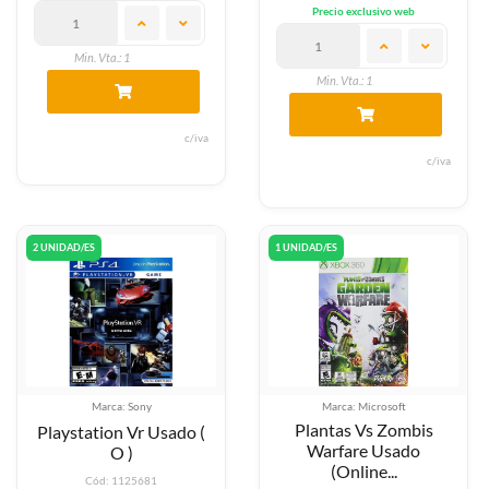
Precio exclusivo web
Min. Vta.: 1
Min. Vta.: 1
c/iva
c/iva
2 UNIDAD/ES
1 UNIDAD/ES
Marca: Sony
Marca: Microsoft
Plantas Vs Zombis
Playstation Vr Usado (
Warfare Usado
O )
(Online...
Cód: 1125681