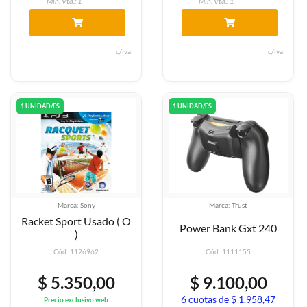
Min. Vta.: 1
Min. Vta.: 1
c/iva
c/iva
1 UNIDAD/ES
1 UNIDAD/ES
Marca: Sony
Marca: Trust
Racket Sport Usado ( O
Power Bank Gxt 240
)
Cód: 1126962
Cód: 1111155
$ 5.350,00
$ 9.100,00
6 cuotas de $ 1.958,47
Precio exclusivo web