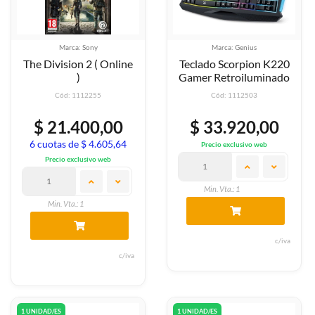
Marca: Sony
Marca: Genius
The Division 2 ( Online
Teclado Scorpion K220
)
Gamer Retroiluminado
Cód: 1112255
Cód: 1112503
$ 21.400,00
$ 33.920,00
6 cuotas de $ 4.605,64
Precio exclusivo web
Precio exclusivo web
Min. Vta.: 1
Min. Vta.: 1
c/iva
c/iva
1 UNIDAD/ES
1 UNIDAD/ES