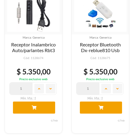
Marca: Generica
Marca: Generica
Receptor Inalambrico
Receptor Bluetooth
Auto/parlantes Rbt3
Dx-reblue810 Usb
Cód: 1128674
Cód: 1128675
$ 5.350,00
$ 5.350,00
Precio exclusivo web
Precio exclusivo web
Min. Vta.: 1
Min. Vta.: 1
c/iva
c/iva