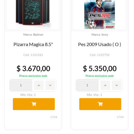
Marca: Baibian
Marca: Sony
Pizarra Magica 8.5"
Pes 2009 Usado ( O )
Cód: 1122181
Cód: 1125750
$ 3.670,00
$ 5.350,00
Precio exclusivo web
Precio exclusivo web
Min. Vta.: 1
Min. Vta.: 1
c/iva
c/iva