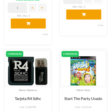
Min. Vta.: 1
Min. Vta.: 1
c/iva
c/iva
1 UNIDAD/ES
1 UNIDAD/ES
Marca: Generica
Marca: Sony
Tarjeta R4 Sdhc
Start The Party Usado
Cód: 1128798
Cód: 1116144