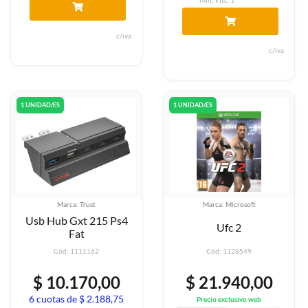
c/iva
c/iva
1 UNIDAD/ES
1 UNIDAD/ES
Marca: Trust
Marca: Microsoft
Usb Hub Gxt 215 Ps4
Ufc 2
Fat
Cód: 1111162
Cód: 1128549
$ 10.170,00
$ 21.940,00
6 cuotas de $ 2.188,75
Precio exclusivo web