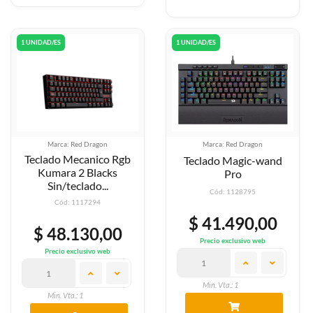
1 UNIDAD/ES
1 UNIDAD/ES
Marca: Red Dragon
Marca: Red Dragon
Teclado Mecanico Rgb
Teclado Magic-wand
Kumara 2 Blacks
Pro
Sin/teclado...
Cód: 1128795
Cód: 1117294
$ 41.490,00
$ 48.130,00
Precio exclusivo web
Precio exclusivo web
Min. Vta.: 1
Min. Vta.: 1