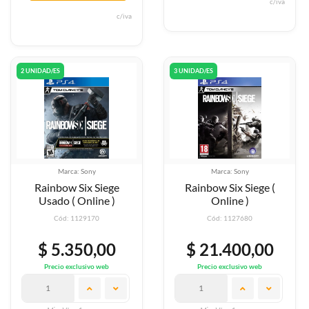
c/iva
c/iva
2 UNIDAD/ES
3 UNIDAD/ES
Marca: Sony
Marca: Sony
Rainbow Six Siege
Rainbow Six Siege (
Usado ( Online )
Online )
Cód: 1129170
Cód: 1127680
$ 5.350,00
$ 21.400,00
Precio exclusivo web
Precio exclusivo web