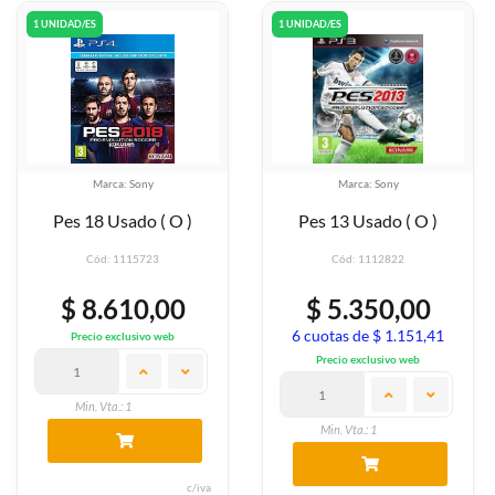
1 UNIDAD/ES
1 UNIDAD/ES
Marca: Sony
Marca: Sony
Pes 18 Usado ( O )
Pes 13 Usado ( O )
Cód: 1115723
Cód: 1112822
$ 8.610,00
$ 5.350,00
6 cuotas de $ 1.151,41
Precio exclusivo web
Precio exclusivo web
Min. Vta.: 1
Min. Vta.: 1
c/iva