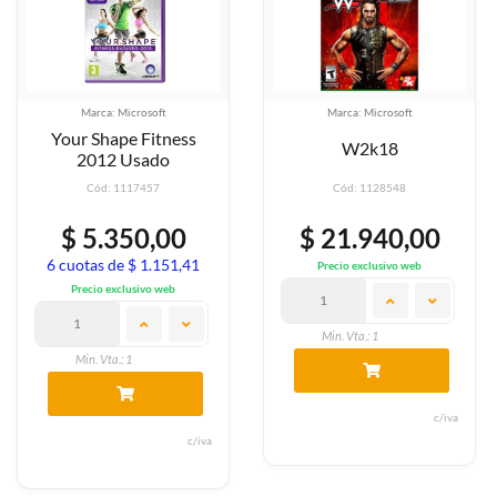
Marca: Microsoft
Marca: Microsoft
Your Shape Fitness
W2k18
2012 Usado
Cód: 1117457
Cód: 1128548
$ 5.350,00
$ 21.940,00
6 cuotas de $ 1.151,41
Precio exclusivo web
Precio exclusivo web
Min. Vta.: 1
Min. Vta.: 1
c/iva
c/iva