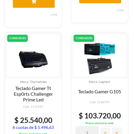
c/iva
c/iva
3 UNIDAD/ES
1 UNIDAD/ES
Marca: Thermaltake
Marca: Logitech
Teclado Gamer Tt
Teclado Gamer G105
Esp0rts Challenger
Prime Led
Cód: 1128797
Cód: 1115333
$ 103.720,00
$ 25.540,00
Precio exclusivo web
6 cuotas de $ 5.496,63
Precio exclusivo web