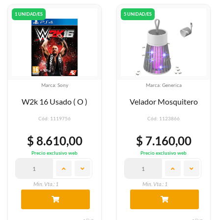
1 UNIDAD/ES
5 UNIDAD/ES
Marca: Sony
Marca: Generica
W2k 16 Usado ( O )
Velador Mosquitero
Cód: 1119756
Cód: 1123866
$ 8.610,00
$ 7.160,00
Precio exclusivo web
Precio exclusivo web
Min. Vta.: 1
Min. Vta.: 1