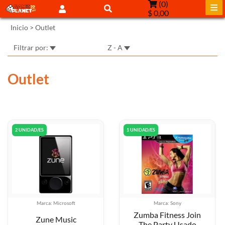
(
0
)
$ 0,00
Inicio
>
Outlet
Filtrar por:
Z - A
Outlet
2 UNIDAD/ES
1 UNIDAD/ES
Marca: Microsoft
Marca: Sony
Zumba Fitness Join
Zune Music
The Party Usado