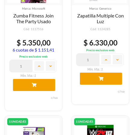
Marca: Microsoft
Marca: Generico
Zumba Fitness Join
Zapatilla Multiple Con
The Party Usado
Luz
Cód: 1117516
Cód: 1124285
$ 5.350,00
$ 6.330,00
6 cuotas de $ 1.151,41
Precio exclusivo web
Precio exclusivo web
Min. Vta.: 1
Min. Vta.: 1
c/iva
c/iva
1 UNIDAD/ES
1 UNIDAD/ES