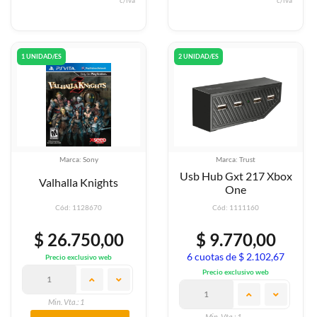
c/iva
c/iva
1 UNIDAD/ES
2 UNIDAD/ES
Marca: Sony
Marca: Trust
Usb Hub Gxt 217 Xbox
Valhalla Knights
One
Cód: 1128670
Cód: 1111160
$ 26.750,00
$ 9.770,00
6 cuotas de $ 2.102,67
Precio exclusivo web
Precio exclusivo web
Min. Vta.: 1
Min. Vta.: 1