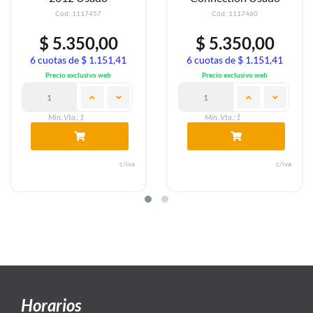
: 1117457
Cód: 1117460
Cód
.350,00
$ 5.350,00
$ 5
de $ 1.151,41
6 cuotas de $ 1.151,41
6 cuotas 
exclusivo web
Precio exclusivo web
Precio 
a.: 1
Min. Vta.: 1
Min. Vt
c/iva
c/iva
Horarios