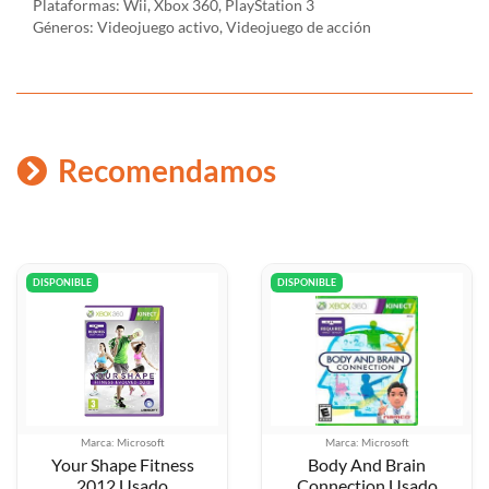
Plataformas: Wii, Xbox 360, PlayStation 3
Géneros: Videojuego activo, Videojuego de acción
Recomendamos
DISPONIBLE
DISPONIBLE
: Microsoft
Marca: Microsoft
Marca
ape Fitness
Body And Brain
2 Usado
Connection Usado