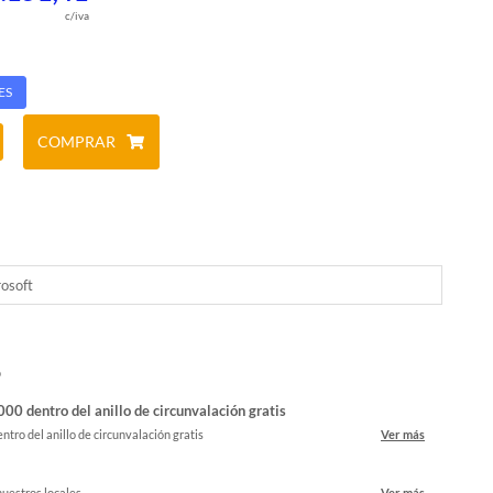
c/iva
ES
COMPRAR
osoft
o
00 dentro del anillo de circunvalación gratis
ntro del anillo de circunvalación gratis
Ver más
nuestros locales
Ver más