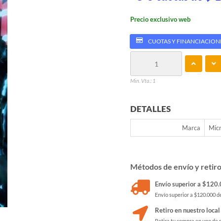
Precio exclusivo web
CUOTAS Y FINANCIACION
Min. Vta.: 1
DETALLES
Marca
Micr
Métodos de envío y retir
Envío superior a $120.0
Envío superior a $120.000 de
Retiro en nuestro local
Retira tu compra en uno de 