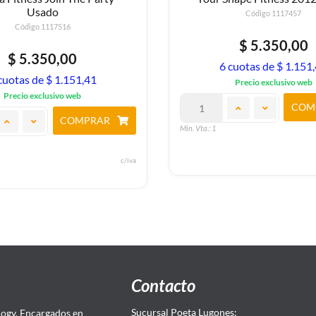
Usado
Código 1117457
Código 1117516
$ 5.350,00
$ 5.350,00
6 cuotas de $ 1.151
cuotas de $ 1.151,41
Precio exclusivo web
Precio exclusivo web
COM
COMPRAR
Min. Vta.: 1
c/iva
Contacto
Sucursal Poeta Lugones:
ogy. Encargados en