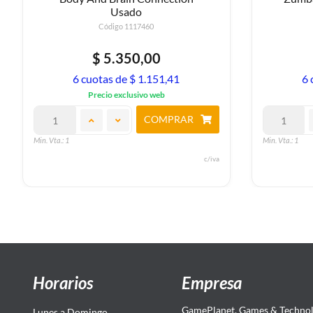
Usado
Código 1117460
$ 5.350,00
6 cuotas de $ 1.151,41
6 
Precio exclusivo web
COMPRAR
Min. Vta.: 1
Min. Vta.: 1
c/iva
Horarios
Empresa
GamePlanet, Games & Technol
Lunes a Domingo