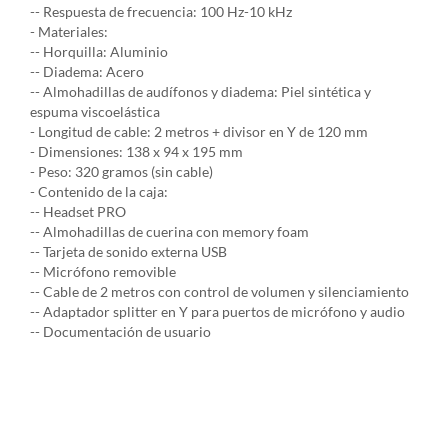
-- Respuesta de frecuencia: 100 Hz-10 kHz
- Materiales:
-- Horquilla: Aluminio
-- Diadema: Acero
-- Almohadillas de audífonos y diadema: Piel sintética y
espuma viscoelástica
- Longitud de cable: 2 metros + divisor en Y de 120 mm
- Dimensiones: 138 x 94 x 195 mm
- Peso: 320 gramos (sin cable)
- Contenido de la caja:
-- Headset PRO
-- Almohadillas de cuerina con memory foam
-- Tarjeta de sonido externa USB
-- Micrófono removible
-- Cable de 2 metros con control de volumen y silenciamiento
-- Adaptador splitter en Y para puertos de micrófono y audio
-- Documentación de usuario