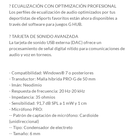
? ECUALIZACIÓN CON OPTIMIZACIÓN PROFESIONAL
Los perfiles de ecualización de audio optimizados por tus
deportistas de eSports favoritos están ahora disponibles a
través del software para juegos G HUB.
? TARJETA DE SONIDO AVANZADA
La tarjeta de sonido USB externa (DAC) ofrece un
procesamiento de señal digital nítido para comunicaciones de
audio y voz en torneos.
- Compatibilidad: Windows® 7 o posteriores
- Transductor: Malla híbrida PRO-G de 50 mm
- Imán: Neodimio
- Respuesta de frecuencia: 20 Hz-20 kHz
- Impedancia: 35 ohmios
- Sensibilidad: 91,7 dB SPL a 1 mW y 1 cm
- Micrófono PRO:
-- Patrón de captación de micrófono: Cardioide
(unidireccional)
-- Tipo: Condensador de electreto
-- Tamaño: 6 mm