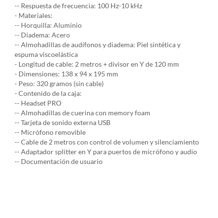
-- Respuesta de frecuencia: 100 Hz-10 kHz
- Materiales:
-- Horquilla: Aluminio
-- Diadema: Acero
-- Almohadillas de audífonos y diadema: Piel sintética y
espuma viscoelástica
- Longitud de cable: 2 metros + divisor en Y de 120 mm
- Dimensiones: 138 x 94 x 195 mm
- Peso: 320 gramos (sin cable)
- Contenido de la caja:
-- Headset PRO
-- Almohadillas de cuerina con memory foam
-- Tarjeta de sonido externa USB
-- Micrófono removible
-- Cable de 2 metros con control de volumen y silenciamiento
-- Adaptador splitter en Y para puertos de micrófono y audio
-- Documentación de usuario