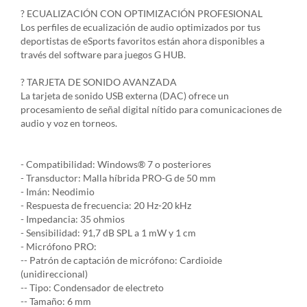
? ECUALIZACIÓN CON OPTIMIZACIÓN PROFESIONAL
Los perfiles de ecualización de audio optimizados por tus
deportistas de eSports favoritos están ahora disponibles a
través del software para juegos G HUB.
? TARJETA DE SONIDO AVANZADA
La tarjeta de sonido USB externa (DAC) ofrece un
procesamiento de señal digital nítido para comunicaciones de
audio y voz en torneos.
- Compatibilidad: Windows® 7 o posteriores
- Transductor: Malla híbrida PRO-G de 50 mm
- Imán: Neodimio
- Respuesta de frecuencia: 20 Hz-20 kHz
- Impedancia: 35 ohmios
- Sensibilidad: 91,7 dB SPL a 1 mW y 1 cm
- Micrófono PRO:
-- Patrón de captación de micrófono: Cardioide
(unidireccional)
-- Tipo: Condensador de electreto
-- Tamaño: 6 mm