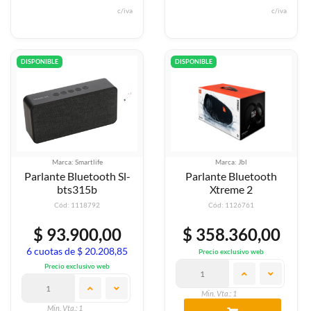
c/iva
c/iva
DISPONIBLE
DISPONIBLE
Marca: Smartlife
Marca: Jbl
Parlante Bluetooth Sl-
Parlante Bluetooth
bts315b
Xtreme 2
Cód: 1118792
Cód: 1126761
$ 93.900,00
$ 358.360,00
6 cuotas de $ 20.208,85
Precio exclusivo web
Precio exclusivo web
Min. Vta.: 1
Min. Vta.: 1