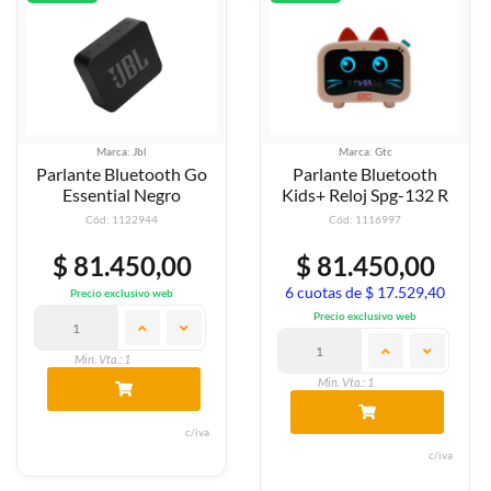
Marca: Jbl
Marca: Gtc
Parlante Bluetooth Go
Parlante Bluetooth
Essential Negro
Kids+ Reloj Spg-132 R
Cód: 1122944
Cód: 1116997
$ 81.450,00
$ 81.450,00
6 cuotas de $ 17.529,40
Precio exclusivo web
Precio exclusivo web
Min. Vta.: 1
Min. Vta.: 1
c/iva
c/iva