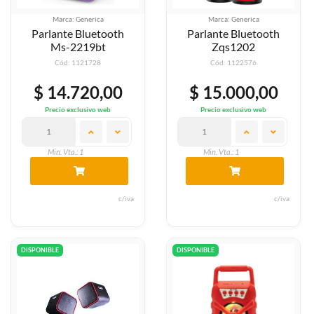
Marca: Generica
Marca: Generica
Parlante Bluetooth
Parlante Bluetooth
Ms-2219bt
Zqs1202
Cód: 1121728
Cód: 1122576
$ 14.720,00
$ 15.000,00
Precio exclusivo web
Precio exclusivo web
Min. Vta.: 1
Min. Vta.: 1
c/iva
c/iva
DISPONIBLE
DISPONIBLE