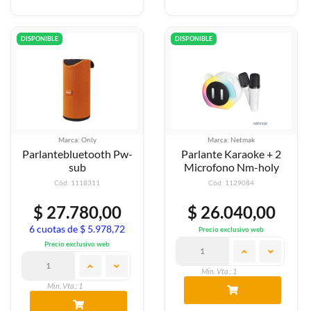
DISPONIBLE
DISPONIBLE
Marca: Only
Marca: Netmak
Parlantebluetooth Pw-
Parlante Karaoke + 2
sub
Microfono Nm-holy
Cód: 1118311
Cód: 1129084
$ 27.780,00
$ 26.040,00
6 cuotas de $ 5.978,72
Precio exclusivo web
Precio exclusivo web
Min. Vta.: 1
Min. Vta.: 1