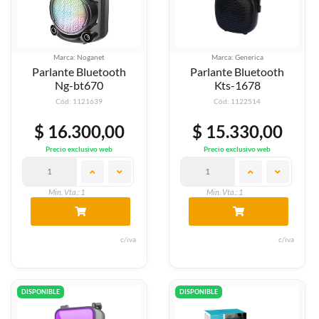
Marca: Noganet
Marca: Generica
Parlante Bluetooth
Parlante Bluetooth
Ng-bt670
Kts-1678
Cód: 1121639
Cód: 1122514
$ 16.300,00
$ 15.330,00
Precio exclusivo web
Precio exclusivo web
Min. Vta.: 1
Min. Vta.: 1
c/iva
c/iva
DISPONIBLE
DISPONIBLE