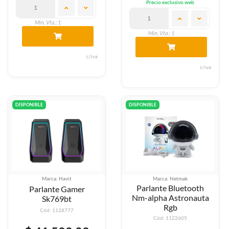
Precio exclusivo web
Min. Vta.: 1
Min. Vta.: 1
c/iva
c/iva
DISPONIBLE
DISPONIBLE
Marca: Havit
Marca: Netmak
Parlante Bluetooth
Parlante Gamer
Nm-alpha Astronauta
Sk769bt
Rgb
Cód: 1128777
Cód: 1122605