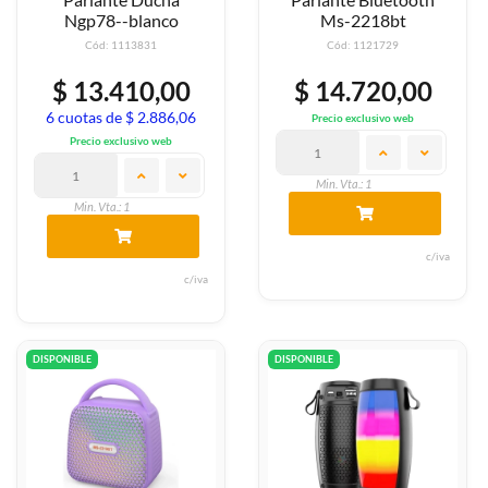
Ngp78--blanco
Ms-2218bt
Cód: 1113831
Cód: 1121729
$ 13.410,00
$ 14.720,00
6 cuotas de $ 2.886,06
Precio exclusivo web
Precio exclusivo web
Min. Vta.: 1
Min. Vta.: 1
c/iva
c/iva
DISPONIBLE
DISPONIBLE