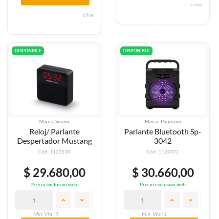
c/iva
c/iva
DISPONIBLE
DISPONIBLE
Marca: Suono
Marca: Panacom
Reloj/ Parlante
Parlante Bluetooth Sp-
Despertador Mustang
3042
Cód: 1123530
Cód: 1124372
$ 29.680,00
$ 30.660,00
Precio exclusivo web
Precio exclusivo web
Min. Vta.: 1
Min. Vta.: 1