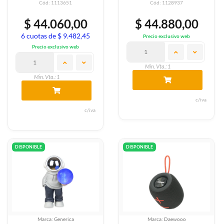
Cód: 1113651
Cód: 1128937
$ 44.060,00
$ 44.880,00
6 cuotas de $ 9.482,45
Precio exclusivo web
Precio exclusivo web
Min. Vta.: 1
Min. Vta.: 1
c/iva
c/iva
DISPONIBLE
DISPONIBLE
Marca: Generica
Marca: Daewooo