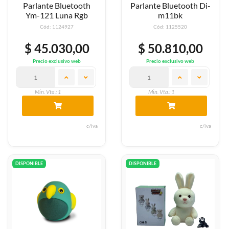
Parlante Bluetooth
Parlante Bluetooth Di-
Ym-121 Luna Rgb
m11bk
Cód: 1124927
Cód: 1125520
$ 45.030,00
$ 50.810,00
Precio exclusivo web
Precio exclusivo web
Min. Vta.: 1
Min. Vta.: 1
c/iva
c/iva
DISPONIBLE
DISPONIBLE