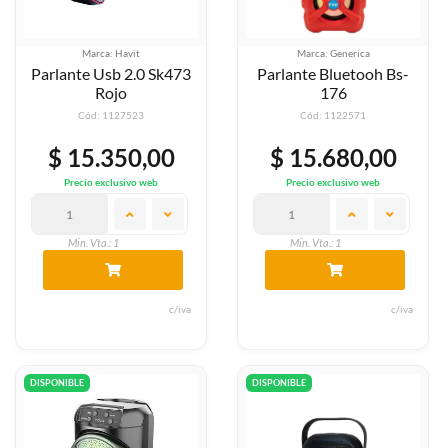
Marca: Havit
Marca: Generica
Parlante Usb 2.0 Sk473
Parlante Bluetooh Bs-
Rojo
176
Cód: 1127523
Cód: 1122571
$ 15.350,00
$ 15.680,00
Precio exclusivo web
Precio exclusivo web
Min. Vta.: 1
Min. Vta.: 1
c/iva
c/iva
DISPONIBLE
DISPONIBLE