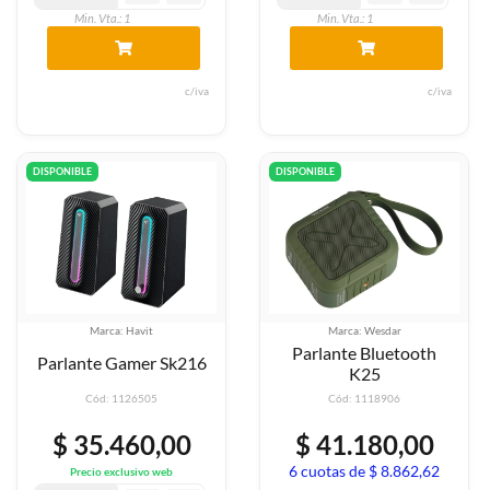
Min. Vta.: 1
Min. Vta.: 1
c/iva
c/iva
DISPONIBLE
DISPONIBLE
Marca: Havit
Marca: Wesdar
Parlante Bluetooth
Parlante Gamer Sk216
K25
Cód: 1126505
Cód: 1118906
$ 35.460,00
$ 41.180,00
6 cuotas de $ 8.862,62
Precio exclusivo web