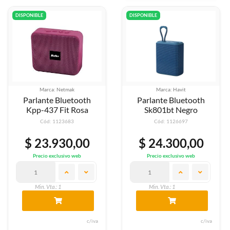
DISPONIBLE
DISPONIBLE
Marca: Netmak
Marca: Havit
Parlante Bluetooth
Parlante Bluetooth
Kpp-437 Fit Rosa
Sk801bt Negro
Cód: 1123683
Cód: 1126697
$ 23.930,00
$ 24.300,00
Precio exclusivo web
Precio exclusivo web
Min. Vta.: 1
Min. Vta.: 1
c/iva
c/iva