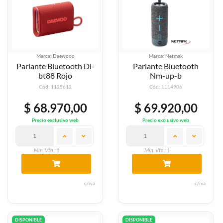
Marca: Daewooo
Marca: Netmak
Parlante Bluetooth Di-
Parlante Bluetooth
bt88 Rojo
Nm-up-b
Cód: 1125612
Cód: 1114906
$ 68.970,00
$ 69.920,00
Precio exclusivo web
Precio exclusivo web
Min. Vta.: 1
Min. Vta.: 1
c/iva
c/iva
DISPONIBLE
DISPONIBLE