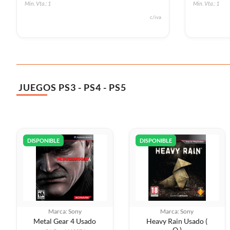
Min. Vta.: 1
Min. Vta.: 1
c/iva
JUEGOS PS3 - PS4 - PS5
DISPONIBLE
DISPONIBLE
Marca: Sony
Marca: Sony
Metal Gear 4 Usado
Heavy Rain Usado (
O )