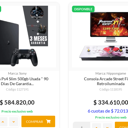
DISPONIBLE
Marca: Sony
Marca: Nippongame
 Ps4 Slim 500gb Usada " 90
Consola Arcade Street F
Dias De Garantia...
Retroiluminada
Código 1127191
Código 1118195
$ 584.820,00
$ 334.610,0
6 cuotas de $ 72.013
Precio exclusivo web
Precio exclusivo web
COMPRAR
COM