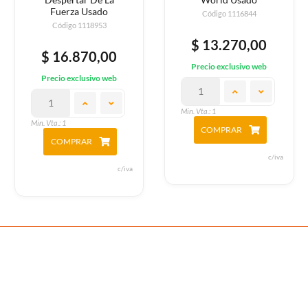
Fuerza Usado
Código 1116844
Código 1118953
$ 13.270,00
$ 16.870,00
Precio exclusivo web
Precio exclusivo web
Min. Vta.: 1
Min. Vta.: 1
COMPRAR
COMPRAR
c/iva
c/iva