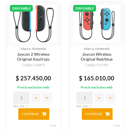
DISPONIBLE
DISPONIBLE
Marca: Nintendo
Marca: Nintendo
Joycon 2 Wireless
Joycon Wireless
Original Azul/rojo
Original Red/blue
Código 1128873
Código 1127381
$ 257.450,00
$ 165.010,00
Precio exclusivo web
Precio exclusivo web
Min. Vta.: 1
Min. Vta.: 1
COMPRAR
COMPRAR
c/iva
c/iva