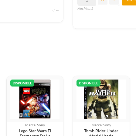
Min. Vta.: 1
c/iva
DISPONIBLE
DISPONIBLE
Marca: Sony
Marca: Sony
Lego Star Wars El
Tomb Rider Under
Despertar De La
World Usado