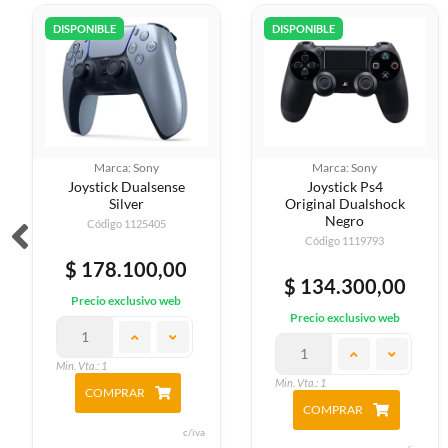
DISPONIBLE
DISPONIBLE
Marca: Sony
Marca: Sony
Joystick Dualsense
Joystick Ps4
Silver
Original Dualshock
Negro
Código 1125405
Código 1119793
$ 178.100,00
$ 134.300,00
Precio exclusivo web
Precio exclusivo web
Min. Vta.: 1
Min. Vta.: 1
COMPRAR
COMPRAR
c/iva