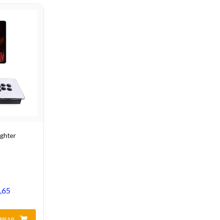
ighter
0
,65
PRAR