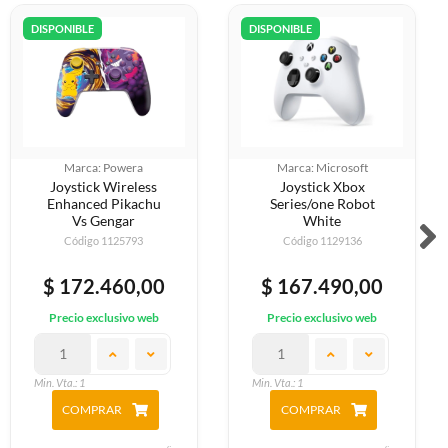
DISPONIBLE
DISPONIBLE
Marca: Powera
Marca: Microsoft
Joystick Wireless
Joystick Xbox
Enhanced Pikachu
Series/one Robot
Vs Gengar
White
Código 1125793
Código 1129136
$ 172.460,00
$ 167.490,00
Precio exclusivo web
Precio exclusivo web
Min. Vta.: 1
Min. Vta.: 1
COMPRAR
COMPRAR