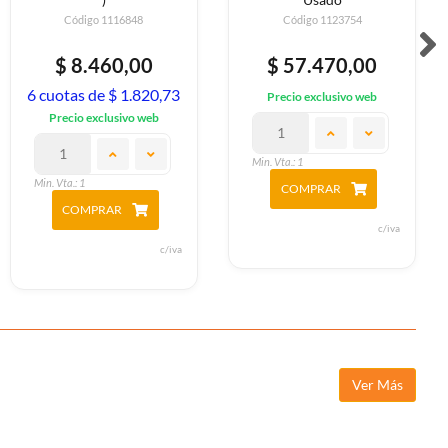
Código 1116848
Código 1123754
$ 8.460,00
$ 57.470,00
6 cuotas de $ 1.820,73
Precio exclusivo web
Precio exclusivo web
Min. Vta.: 1
Min. Vta.: 1
COMPRAR
COMPRAR
c/iva
c/iva
Ver Más