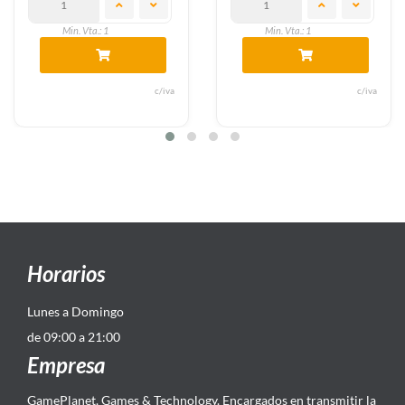
Min. Vta.: 1
Min. Vta.: 1
va
c/iva
c/i
Horarios
Lunes a Domingo
de 09:00 a 21:00
Empresa
GamePlanet, Games & Technology. Encargados en transmitir la