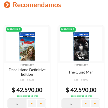
Recomendamos
DISPONIBLE
DISPONIBLE
Marca: Sony
Marca: Sony
ive
Namco Museum
The Quiet Man
Volumen 1
Cód: PS4502
Cód: PS4808
0
$ 42.590,00
$ 42.590,0
Precio exclusivo web
Precio exclusivo web