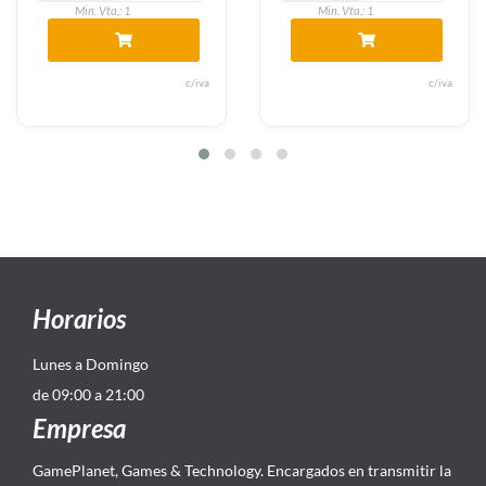
Min. Vta.: 1
Min. Vta.: 1
c/iva
c/iva
Horarios
Lunes a Domingo
de 09:00 a 21:00
Empresa
GamePlanet, Games & Technology. Encargados en transmitir la