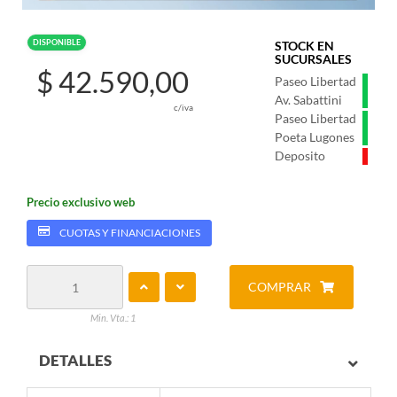
DISPONIBLE
STOCK EN
SUCURSALES
$ 42.590,00
Paseo Libertad
Av. Sabattini
c/iva
Paseo Libertad
Poeta Lugones
Deposito
Precio exclusivo web
CUOTAS Y FINANCIACIONES
COMPRAR
Min. Vta.: 1
DETALLES