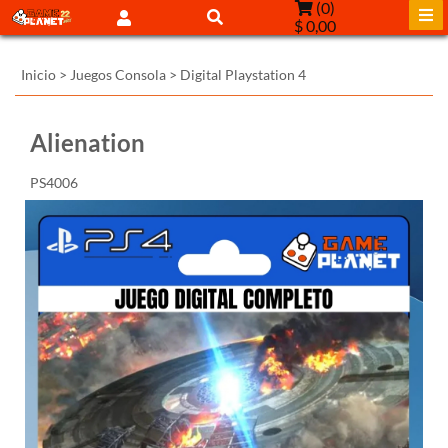
(
0
)
$ 0,00
Inicio
>
Juegos Consola
>
Digital Playstation 4
Alienation
PS4006