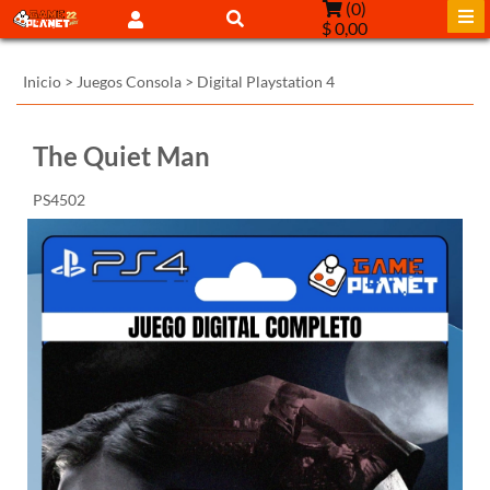
(
0
)
$ 0,00
Inicio
>
Juegos Consola
>
Digital Playstation 4
The Quiet Man
PS4502