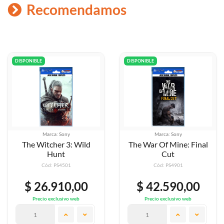
Recomendamos
DISPONIBLE
DISPONIBLE
Marca: Sony
Marca: Sony
Wild
The War Of Mine: Final
The Warrior
Cut
Cód: PS4901
Cód: PS4500
00
$ 42.590,00
$ 42.590,
eb
Precio exclusivo web
Precio exclusivo w