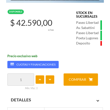
DISPONIBLE
STOCK EN
SUCURSALES
$ 42.590,00
Paseo Libertad
Av. Sabattini
c/iva
Paseo Libertad
Poeta Lugones
Deposito
Precio exclusivo web
CUOTAS Y FINANCIACIONES
COMPRAR
Min. Vta.: 1
DETALLES