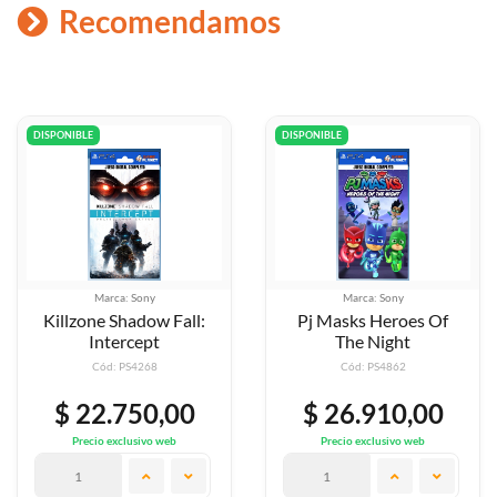
Recomendamos
DISPONIBLE
DISPONIBLE
Marca: Sony
Marca: Sony
Pj Masks Heroes Of
Offroad Racing - Bugg
The Night
X Atv X Moto
Cód: PS4862
Cód: PS4704
$ 26.910,00
$ 42.590,00
Precio exclusivo web
Precio exclusivo web