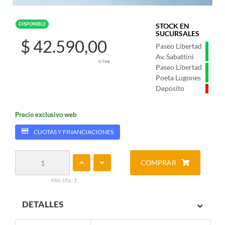
DISPONIBLE
STOCK EN
SUCURSALES
$ 42.590,00
Paseo Libertad
Av. Sabattini
c/iva
Paseo Libertad
Poeta Lugones
Deposito
Precio exclusivo web
CUOTAS Y FINANCIACIONES
COMPRAR
Min. Vta.: 1
DETALLES