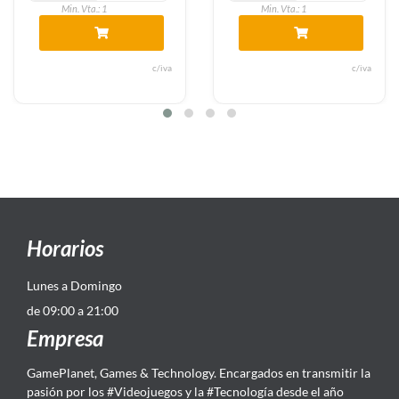
Min. Vta.: 1
Min. Vta.: 1
va
c/iva
c/i
Horarios
Lunes a Domingo
de 09:00 a 21:00
Empresa
GamePlanet, Games & Technology. Encargados en transmitir la
pasión por los #Videojuegos y la #Tecnología desde el año