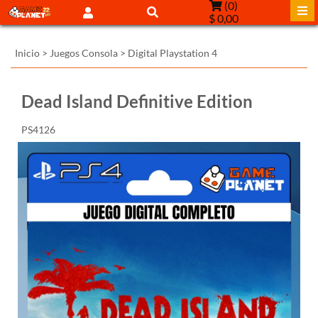
(
0
)
$ 0,00
Inicio
>
Juegos Consola
>
Digital Playstation 4
Dead Island Definitive Edition
PS4126