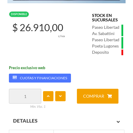
DISPONIBLE
STOCK EN
SUCURSALES
$ 26.910,00
Paseo Libertad
Av. Sabattini
c/iva
Paseo Libertad
Poeta Lugones
Deposito
Precio exclusivo web
CUOTAS Y FINANCIACIONES
COMPRAR
Min. Vta.: 1
DETALLES