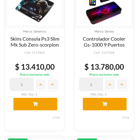
Marca: Generico
Marca: Sentey
Skins Consola Ps3 Slim
Controlador Cooler
Mk Sub Zero-scorpion
Gs-1000 9 Puertos
Cód: 1117862
Cód: 1127368
$ 13.410,00
$ 13.780,00
Precio exclusivo web
Precio exclusivo web
Min. Vta.: 1
Min. Vta.: 1
c/iva
c/iva