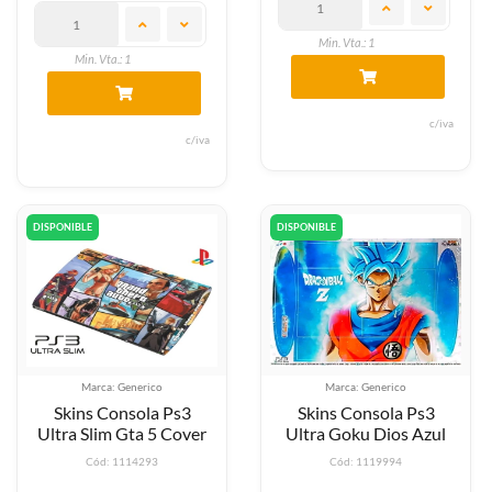
Min. Vta.: 1
Min. Vta.: 1
c/iva
c/iva
DISPONIBLE
DISPONIBLE
Marca: Generico
Marca: Generico
Skins Consola Ps3
Skins Consola Ps3
Ultra Slim Gta 5 Cover
Ultra Goku Dios Azul
Cód: 1114293
Cód: 1119994