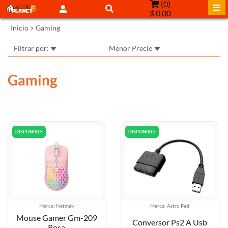
(
0
)
$ 0,00
Inicio
>
Gaming
Filtrar por:
Menor Precio
Gaming
DISPONIBLE
DISPONIBLE
Marca: Netmak
Marca: Astro Pad
Mouse Gamer Gm-209
Conversor Ps2 A Usb
Rosa