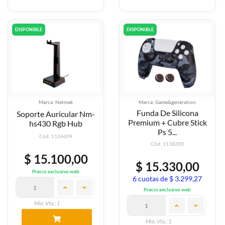
DISPONIBLE
DISPONIBLE
Marca: Netmak
Marca: Game&generation
Funda De Silicona
Soporte Auricular Nm-
Premium + Cubre Stick
hs430 Rgb Hub
Ps 5...
Cód: 1124609
Cód: 1118200
$ 15.100,00
$ 15.330,00
Precio exclusivo web
6 cuotas de $ 3.299,27
Precio exclusivo web
Min. Vta.: 1
Min. Vta.: 1