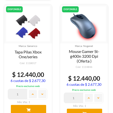
DISPONIBLE
DISPONIBLE
Marca: Generico
Marca: Noganet
Mouse Gamer St-
Tapa Pilas Xbox
g400n 3200 Dpi
One/series
(Oferta )
Cód: 1118017
Cód: 1114846
$ 12.440,00
$ 12.440,00
6 cuotas de $ 2.677,30
6 cuotas de $ 2.677,30
Precio exclusivo web
Precio exclusivo web
Min. Vta.: 1
Min. Vta.: 1