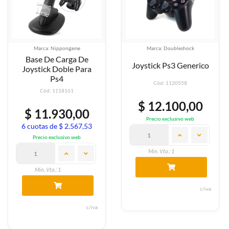
Marca: Nippongame
Marca: Doubleshock
Base De Carga De
Joystick Ps3 Generico
Joystick Doble Para
Ps4
Cód: 1120558
Cód: 1118161
$ 12.100,00
$ 11.930,00
Precio exclusivo web
6 cuotas de $ 2.567,53
Precio exclusivo web
Min. Vta.: 1
Min. Vta.: 1
c/iva
c/iva