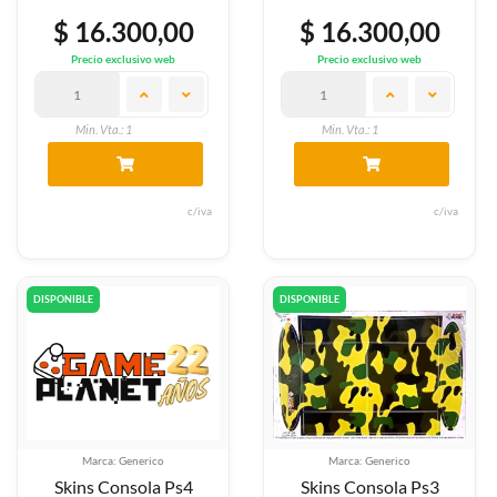
$ 16.300,00
$ 16.300,00
Precio exclusivo web
Precio exclusivo web
Min. Vta.: 1
Min. Vta.: 1
c/iva
c/iva
DISPONIBLE
DISPONIBLE
Marca: Generico
Marca: Generico
Skins Consola Ps4
Skins Consola Ps3