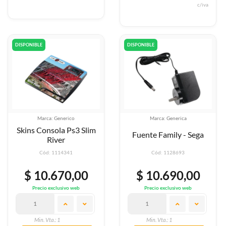
c/iva
DISPONIBLE
DISPONIBLE
Marca: Generico
Marca: Generica
Skins Consola Ps3 Slim
Fuente Family - Sega
River
Cód: 1114341
Cód: 1128693
$ 10.670,00
$ 10.690,00
Precio exclusivo web
Precio exclusivo web
Min. Vta.: 1
Min. Vta.: 1