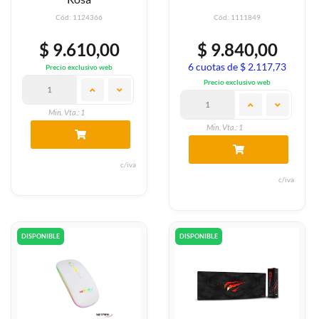
Cód: 1124366
Cód: 1111849
$ 9.610,00
$ 9.840,00
6 cuotas de $ 2.117,73
Precio exclusivo web
Precio exclusivo web
Min. Vta.: 1
Min. Vta.: 1
c/iva
c/iva
DISPONIBLE
DISPONIBLE