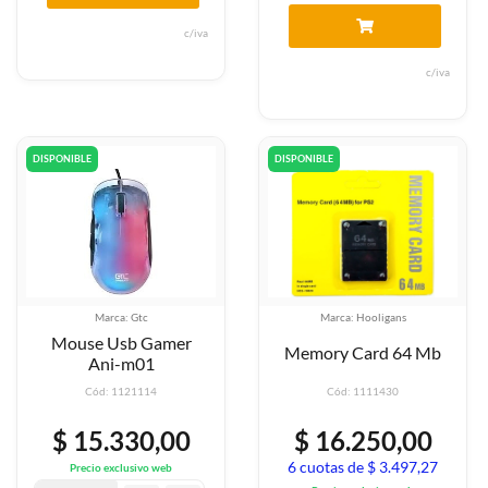
c/iva
c/iva
DISPONIBLE
DISPONIBLE
Marca: Gtc
Marca: Hooligans
Mouse Usb Gamer
Memory Card 64 Mb
Ani-m01
Cód: 1121114
Cód: 1111430
$ 15.330,00
$ 16.250,00
6 cuotas de $ 3.497,27
Precio exclusivo web