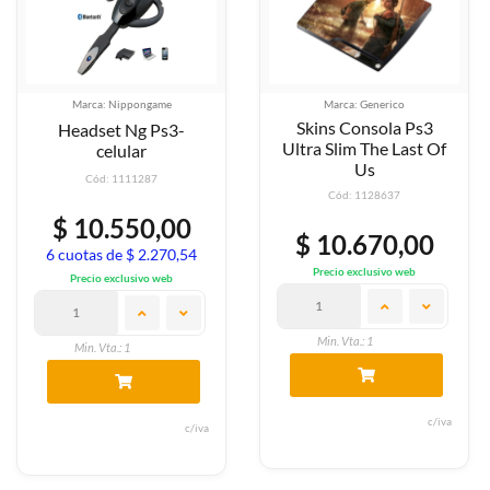
Marca: Nippongame
Marca: Generico
Skins Consola Ps3
Headset Ng Ps3-
Ultra Slim The Last Of
celular
Us
Cód: 1111287
Cód: 1128637
$ 10.550,00
$ 10.670,00
6 cuotas de $ 2.270,54
Precio exclusivo web
Precio exclusivo web
Min. Vta.: 1
Min. Vta.: 1
c/iva
c/iva