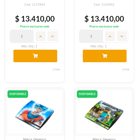
Cód: 1117854
Cód: 1114342
$ 13.410,00
$ 13.410,00
Precio exclusivo web
Precio exclusivo web
Min. Vta.: 1
Min. Vta.: 1
c/iva
c/iva
DISPONIBLE
DISPONIBLE
Marca: Generico
Marca: Generico