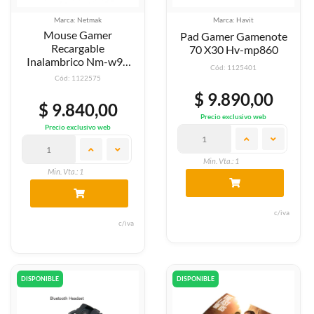
Marca: Netmak
Marca: Havit
Mouse Gamer
Pad Gamer Gamenote
Recargable
70 X30 Hv-mp860
Inalambrico Nm-w90
Cód: 1125401
Blanco
Cód: 1122575
$ 9.890,00
$ 9.840,00
Precio exclusivo web
Precio exclusivo web
Min. Vta.: 1
Min. Vta.: 1
c/iva
c/iva
DISPONIBLE
DISPONIBLE