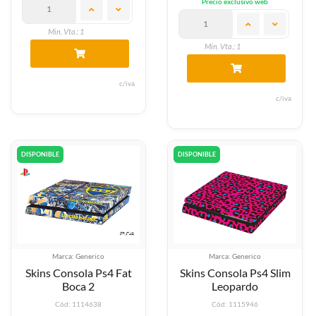
Precio exclusivo web
Min. Vta.: 1
Min. Vta.: 1
c/iva
c/iva
DISPONIBLE
DISPONIBLE
Marca: Generico
Marca: Generico
Skins Consola Ps4 Fat
Skins Consola Ps4 Slim
Boca 2
Leopardo
Cód: 1114638
Cód: 1115946