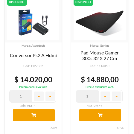
DISPONIBLE
DISPONIBLE
Marca: Astrotech
Marca: Genius
Pad Mouse Gamer
Conversor Ps2 A Hdmi
300s 32 X 27 Cm
Cód: 1127382
Cód: 1116350
$ 14.020,00
$ 14.880,00
Precio exclusivo web
Precio exclusivo web
Min. Vta.: 1
Min. Vta.: 1
c/iva
c/iva