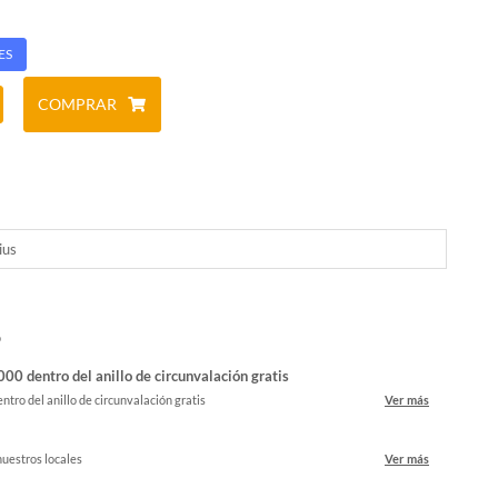
ES
COMPRAR
ius
o
00 dentro del anillo de circunvalación gratis
ntro del anillo de circunvalación gratis
Ver más
nuestros locales
Ver más