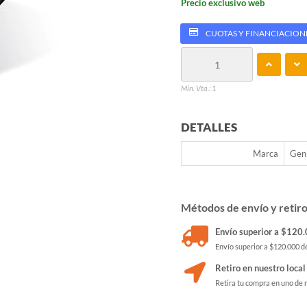
Precio exclusivo web
CUOTAS Y FINANCIACION
Min. Vta.: 1
DETALLES
Marca
Gen
Métodos de envío y retir
Envío superior a $120.0
Envío superior a $120.000 de
Retiro en nuestro local
Retira tu compra en uno de 