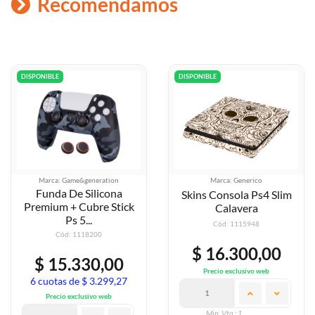
Recomendamos
DISPONIBLE
DISPONIBLE
Marca: Game&generation
Marca: Generico
Funda De Silicona
Skins Consola Ps4 Slim
Premium + Cubre Stick
Calavera
Ps 5...
Cód: 1115948
Cód: 1118200
$ 16.300,00
$ 15.330,00
Precio exclusivo web
6 cuotas de $ 3.299,27
Precio exclusivo web
Min. Vta.: 1