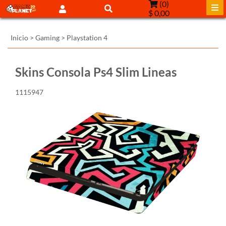
(
0
)
$ 0,00
Inicio
>
Gaming
>
Playstation 4
Skins Consola Ps4 Slim Lineas
1115947