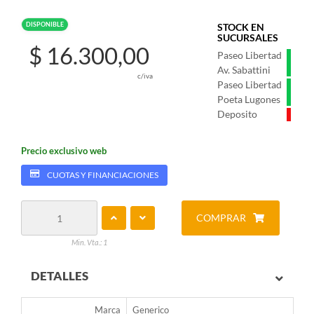
DISPONIBLE
STOCK EN
SUCURSALES
$ 16.300,00
Paseo Libertad
Av. Sabattini
c/iva
Paseo Libertad
Poeta Lugones
Deposito
Precio exclusivo web
CUOTAS Y FINANCIACIONES
COMPRAR
Min. Vta.: 1
DETALLES
Marca
Generico