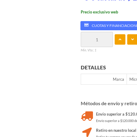
Precio exclusivo web
CUOTAS Y FINANCIACION
Min. Vta.: 1
DETALLES
Marca
Micr
Métodos de envío y retir
Envío superior a $120.0
Envío superior a $120.000 de
Retiro en nuestro local
Retira tu compra en uno de 