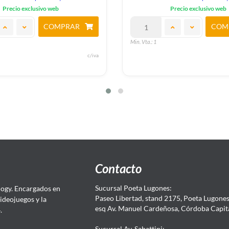
Precio exclusivo web
Precio exclusivo web
COMPRAR
COM
Min. Vta.: 1
c/iva
Contacto
Sucursal Poeta Lugones:
ogy. Encargados en
Paseo Libertad, stand 2175, Poeta Lugones.
Videojuegos y la
esq Av. Manuel Cardeñosa, Córdoba Capit
4.
Sucursal Av. Sabattini: