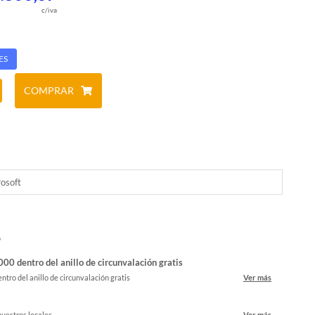
c/iva
ES
COMPRAR
osoft
o
00 dentro del anillo de circunvalación gratis
ntro del anillo de circunvalación gratis
Ver más
nuestros locales
Ver más