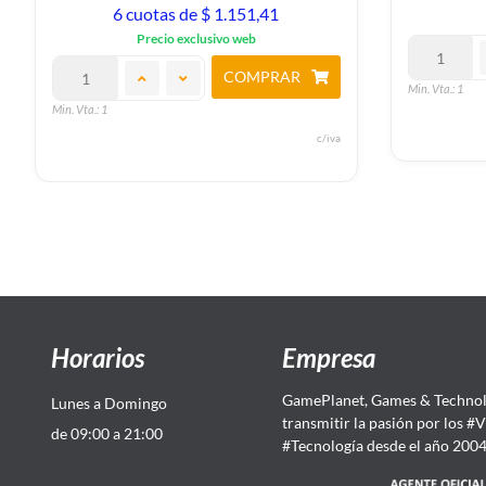
6 cuotas de $ 1.151,41
Precio exclusivo web
COMPRAR
Min. Vta.: 1
Min. Vta.: 1
c/iva
Horarios
Empresa
GamePlanet, Games & Technol
Lunes a Domingo
transmitir la pasión por los #
de 09:00 a 21:00
#Tecnología desde el año 200