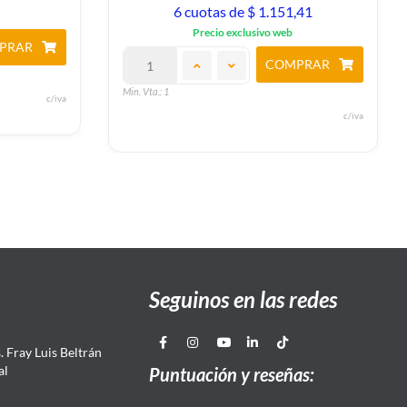
6 cuotas de $ 1.151,41
Precio exclusivo web
PRAR
COMPRAR
Min. Vta.: 1
c/iva
c/iva
Seguinos en las redes
 Fray Luis Beltrán
al
Puntuación y reseñas: