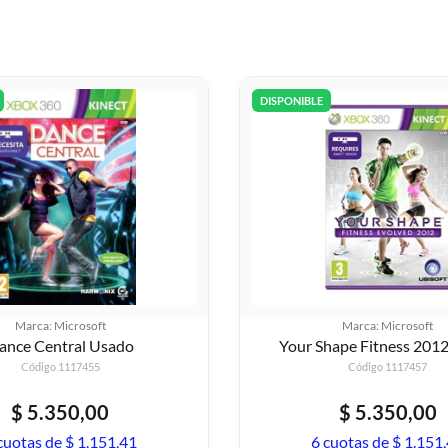
DISPONIBLE
Marca: Microsoft
Marca: Microsoft
Dance Central Usado
Your Shape Fitness 201
Código 1117455
Código 1117457
$ 5.350,00
$ 5.350,00
cuotas de $ 1.151,41
6 cuotas de $ 1.151