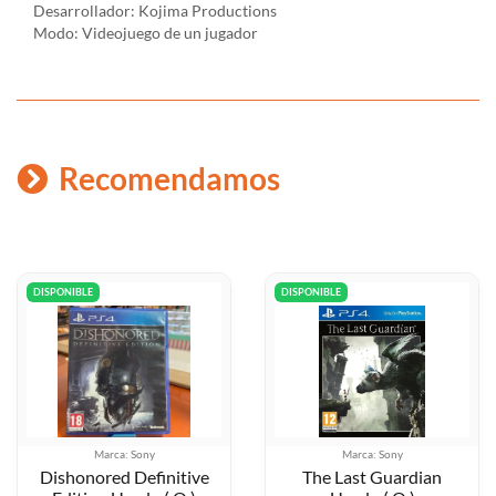
Desarrollador: Kojima Productions
Modo: Videojuego de un jugador
Recomendamos
DISPONIBLE
DISPONIBLE
ca: Sony
Marca: Sony
Mar
ed Definitive
The Last Guardian
The Cr