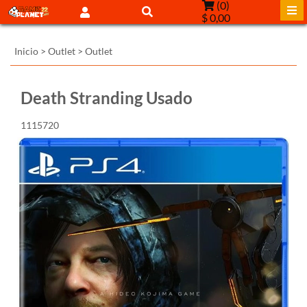
(
0
)
$ 0,00
Inicio
>
Outlet
>
Outlet
Death Stranding Usado
1115720