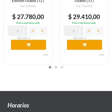
 Usado ( O )
Usado ( O )
(O
: 1125805
Cód: 1122659
Cód
.780,00
$ 29.410,00
$ 33
exclusivo web
Precio exclusivo web
Precio 
a.: 1
Min. Vta.: 1
Min. Vt
c/iva
c/iva
Horarios