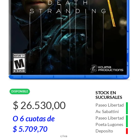
DISPONIBLE
STOCK EN
SUCURSALES
$ 26.530,00
Paseo Libertad
Av. Sabattini
O 6 cuotas de
Paseo Libertad
Poeta Lugones
$ 5.709,70
Deposito
c/iva