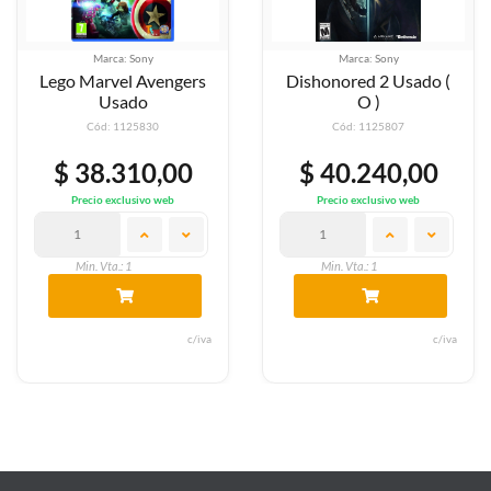
Marca: Sony
Marca: Sony
Lego Marvel Avengers
Dishonored 2 Usado (
Usado
O )
Cód: 1125830
Cód: 1125807
$ 38.310,00
$ 40.240,00
Precio exclusivo web
Precio exclusivo web
Min. Vta.: 1
Min. Vta.: 1
c/iva
c/iva