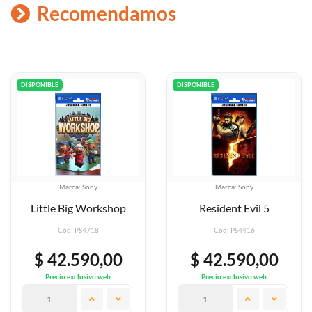
Recomendamos
DISPONIBLE
DISPONIBLE
ony
Marca: Sony
Marca: S
Valentino Ro
Workshop
Resident Evil 5
Official Vid
Special
718
Cód: PS4416
Cód: PS4
90,00
$ 42.590,00
$ 42.5
ivo web
Precio exclusivo web
Precio exclus