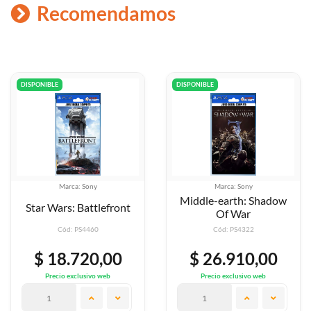
Recomendamos
DISPONIBLE
DISPONIBLE
ony
Marca: Sony
Marca: S
Middle-earth: Shadow
ttlefront
Fallout
Of War
460
Cód: PS4322
Cód: PS4
20,00
$ 26.910,00
$ 26.9
ivo web
Precio exclusivo web
Precio exclus