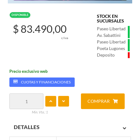
DISPONIBLE
STOCK EN
SUCURSALES
$ 83.490,00
Paseo Libertad
Av. Sabattini
c/iva
Paseo Libertad
Poeta Lugones
Deposito
Precio exclusivo web
CUOTAS Y FINANCIACIONES
COMPRAR
Min. Vta.: 1
DETALLES