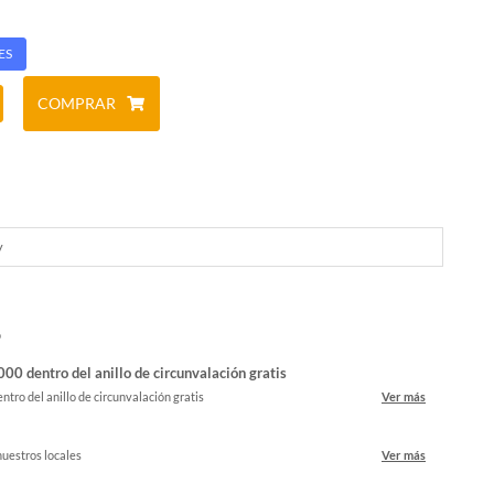
ES
COMPRAR
y
o
00 dentro del anillo de circunvalación gratis
ntro del anillo de circunvalación gratis
Ver más
nuestros locales
Ver más