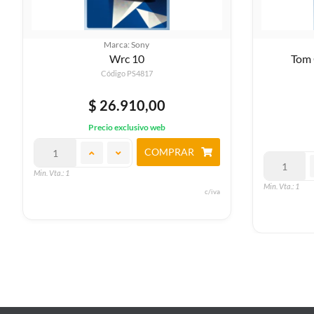
Marca: Sony
Tom Clancy's Ghost Recon:
Breakpoint
Código PS4505
$ 26.910,00
Precio exclusivo web
COMPRAR
Min. Vta.: 1
Min. Vta.: 1
c/iva