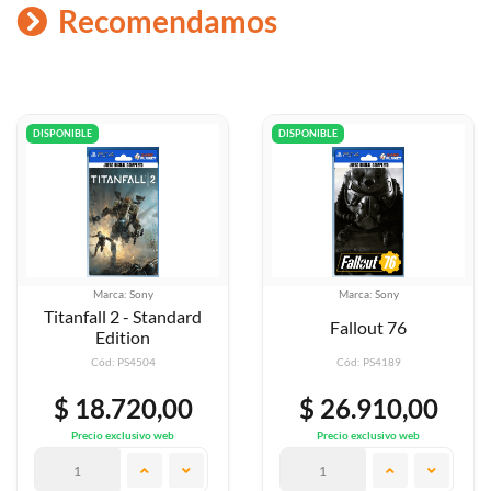
Recomendamos
DISPONIBLE
DISPONIBLE
Marca: Sony
Marca: Sony
ndard
Fallout 76
Alienation
Cód: PS4189
Cód: PS4006
00
$ 26.910,00
$ 42.590,
eb
Precio exclusivo web
Precio exclusivo w