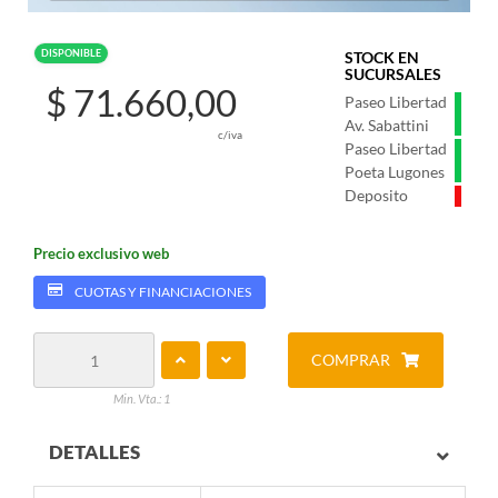
DISPONIBLE
STOCK EN
SUCURSALES
$ 71.660,00
Paseo Libertad
Av. Sabattini
c/iva
Paseo Libertad
Poeta Lugones
Deposito
Precio exclusivo web
CUOTAS Y FINANCIACIONES
COMPRAR
Min. Vta.: 1
DETALLES