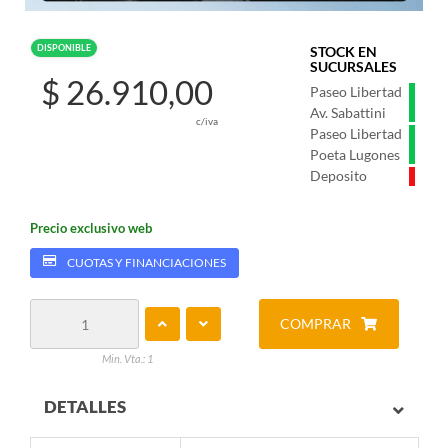
DISPONIBLE
STOCK EN
SUCURSALES
$ 26.910,00
Paseo Libertad
Av. Sabattini
c/iva
Paseo Libertad
Poeta Lugones
Deposito
Precio exclusivo web
CUOTAS Y FINANCIACIONES
COMPRAR
Min. Vta.: 1
DETALLES