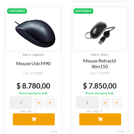
DISPONIBLE
DISPONIBLE
Marca: Logitech
Marca: Xtech
Mouse Retractil
Mouse Usb M90
Xtm150
Cód: 1112381
Cód: 1122994
$ 8.780,00
$ 7.850,00
Precio exclusivo web
Precio exclusivo web
Min. Vta.: 1
Min. Vta.: 1
c/iva
c/iva