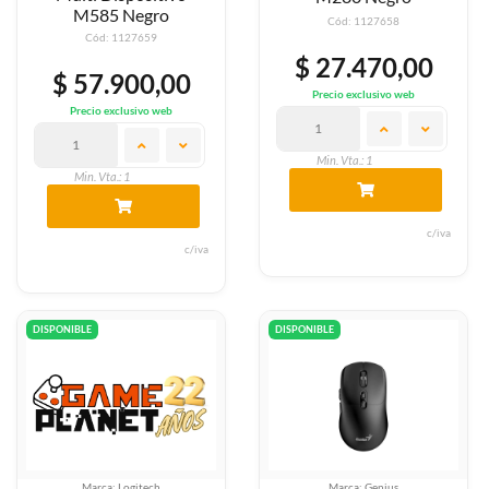
M585 Negro
Cód: 1127658
Cód: 1127659
$ 27.470,00
$ 57.900,00
Precio exclusivo web
Precio exclusivo web
Min. Vta.: 1
Min. Vta.: 1
c/iva
c/iva
DISPONIBLE
DISPONIBLE
Marca: Logitech
Marca: Genius