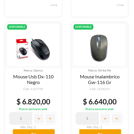
c/iva
c/iva
DISPONIBLE
DISPONIBLE
Marca: Genius
Marca: Xtrike Me
Mouse Usb Dx-110
Mouse Inalambrico
Negro
Gw-116 Gr
Cód: 1127739
Cód: 1124214
$ 6.820,00
$ 6.640,00
Precio exclusivo web
Precio exclusivo web
Min. Vta.: 1
Min. Vta.: 1