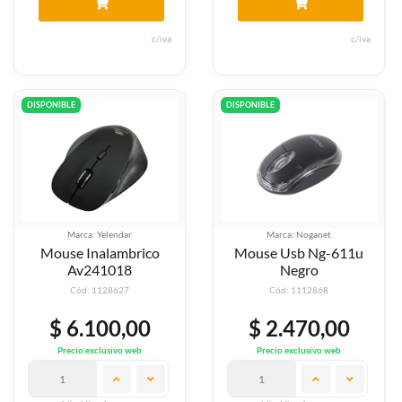
c/iva
c/iva
DISPONIBLE
DISPONIBLE
Marca: Yelendar
Marca: Noganet
Mouse Inalambrico
Mouse Usb Ng-611u
Av241018
Negro
Cód: 1128627
Cód: 1112868
$ 6.100,00
$ 2.470,00
Precio exclusivo web
Precio exclusivo web