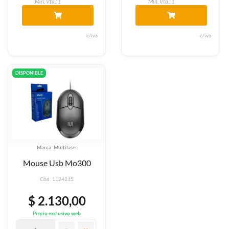
Min. Vta.: 1
Min. Vta.: 1
c/iva
c/iva
DISPONIBLE
Marca: Multilaser
Mouse Usb Mo300
Cód: 1124215
$ 2.130,00
Precio exclusivo web