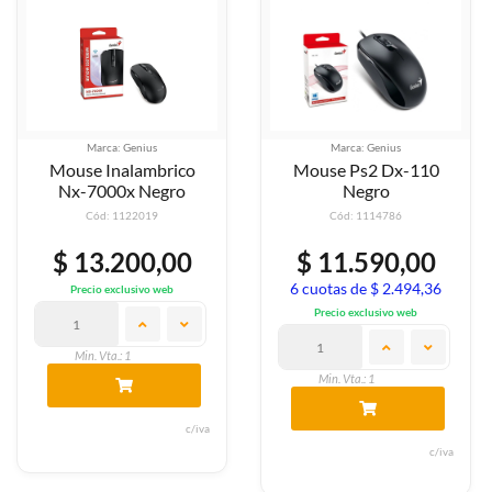
Marca: Genius
Marca: Genius
Mouse Inalambrico
Mouse Ps2 Dx-110
Nx-7000x Negro
Negro
Cód: 1122019
Cód: 1114786
$ 13.200,00
$ 11.590,00
6 cuotas de $ 2.494,36
Precio exclusivo web
Precio exclusivo web
Min. Vta.: 1
Min. Vta.: 1
c/iva
c/iva