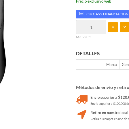
Precio exclusivo web
CUOTAS Y FINANCIACION
Min. Vta.: 1
DETALLES
Marca
Gen
Métodos de envío y retir
Envío superior a $120.0
Envío superior a $120.000 de
Retiro en nuestro local
Retira tu compra en uno de 