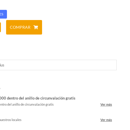
ES
COMPRAR
ius
o
00 dentro del anillo de circunvalación gratis
ntro del anillo de circunvalación gratis
Ver más
nuestros locales
Ver más