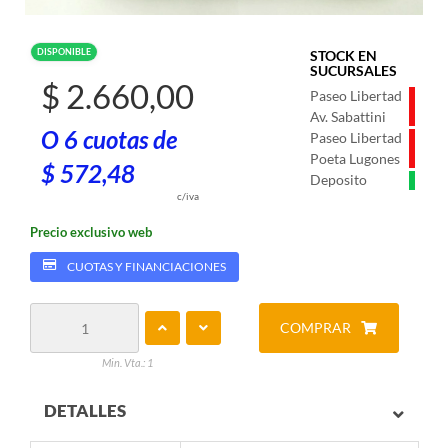
DISPONIBLE
STOCK EN
SUCURSALES
$ 2.660,00
Paseo Libertad
Av. Sabattini
O 6 cuotas de
Paseo Libertad
Poeta Lugones
$ 572,48
Deposito
c/iva
Precio exclusivo web
CUOTAS Y FINANCIACIONES
COMPRAR
Min. Vta.: 1
DETALLES