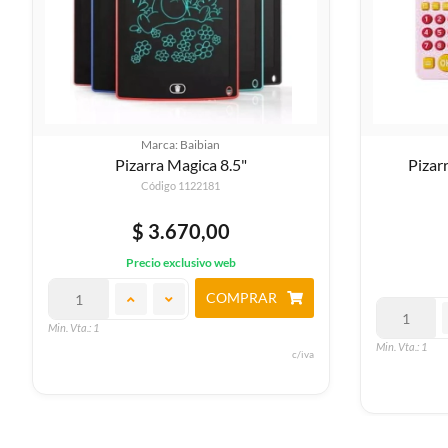
Marca: Baibian
Pizarra Magica 8.5"
Piza
Código 1122181
$ 3.670,00
Precio exclusivo web
COMPRAR
Min. Vta.: 1
Min. Vta.: 1
c/iva