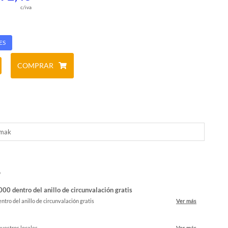
c/iva
ES
COMPRAR
mak
o
00 dentro del anillo de circunvalación gratis
ntro del anillo de circunvalación gratis
Ver más
nuestros locales
Ver más