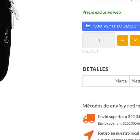
Precio exclusivo web
CUOTAS Y FINANCIACION
Min. Vta.: 1
DETALLES
Marca
Net
Métodos de envío y retir
Envío superior a $120.0
Envío superior a $120.000 de
Retiro en nuestro local
Retira tu compra en uno de 