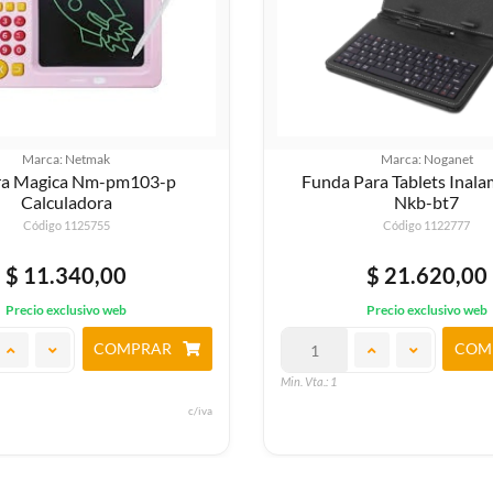
Marca: Netmak
Marca: Noganet
rra Magica Nm-pm103-p
Funda Para Tablets Inala
Calculadora
Nkb-bt7
Código 1125755
Código 1122777
$ 11.340,00
$ 21.620,00
Precio exclusivo web
Precio exclusivo web
COMPRAR
COM
Min. Vta.: 1
c/iva