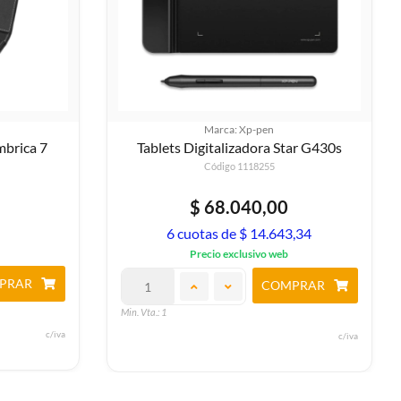
Marca: Xp-pen
mbrica 7
Tablets Digitalizadora Star G430s
Código 1118255
$ 68.040,00
6 cuotas de $ 14.643,34
Precio exclusivo web
PRAR
COMPRAR
Min. Vta.: 1
c/iva
c/iva