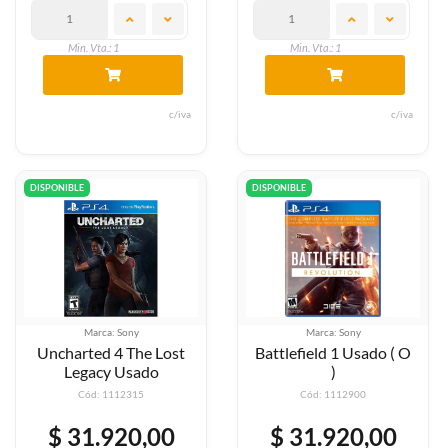
Min. Vta.: 1
Min. Vta.: 1
c/iva
c/iva
DISPONIBLE
DISPONIBLE
Marca: Sony
Marca: Sony
Uncharted 4 The Lost
Battlefield 1 Usado ( O
Legacy Usado
)
Cód: 1112315
Cód: 1112900
$ 31.920,00
$ 31.920,00