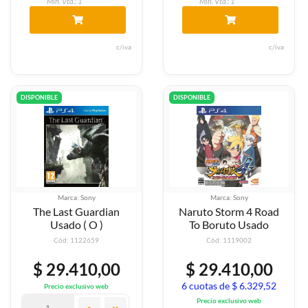
Min. Vta.: 1
Min. Vta.: 1
c/iva
c/iva
DISPONIBLE
DISPONIBLE
Marca: Sony
Marca: Sony
The Last Guardian
Naruto Storm 4 Road
Usado ( O )
To Boruto Usado
Cód: 1122659
Cód: 1119002
$ 29.410,00
$ 29.410,00
6 cuotas de $ 6.329,52
Precio exclusivo web
Precio exclusivo web