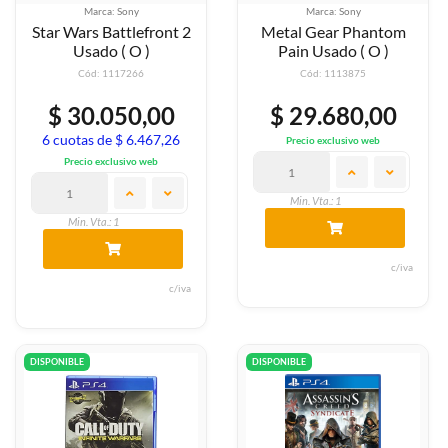
Marca: Sony
Marca: Sony
Star Wars Battlefront 2
Metal Gear Phantom
Usado ( O )
Pain Usado ( O )
Cód: 1117266
Cód: 1113875
$ 30.050,00
$ 29.680,00
6 cuotas de $ 6.467,26
Precio exclusivo web
Precio exclusivo web
Min. Vta.: 1
Min. Vta.: 1
c/iva
c/iva
DISPONIBLE
DISPONIBLE