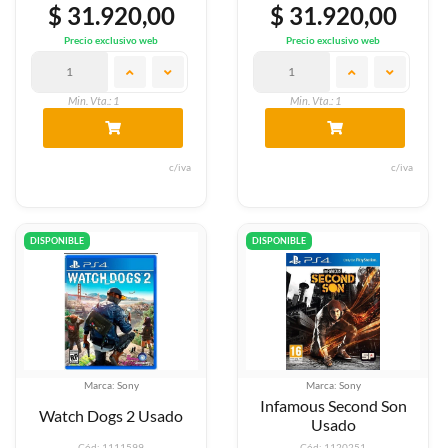
$ 31.920,00
$ 31.920,00
Precio exclusivo web
Precio exclusivo web
Min. Vta.: 1
Min. Vta.: 1
c/iva
c/iva
DISPONIBLE
DISPONIBLE
Marca: Sony
Marca: Sony
Infamous Second Son
Watch Dogs 2 Usado
Usado
Cód: 1111599
Cód: 1120251