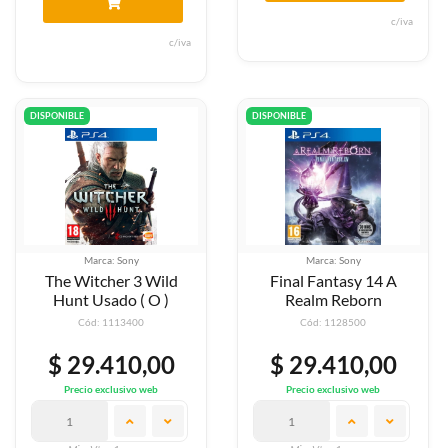
c/iva
c/iva
DISPONIBLE
DISPONIBLE
Marca: Sony
Marca: Sony
The Witcher 3 Wild
Final Fantasy 14 A
Hunt Usado ( O )
Realm Reborn
Cód: 1113400
Cód: 1128500
$ 29.410,00
$ 29.410,00
Precio exclusivo web
Precio exclusivo web