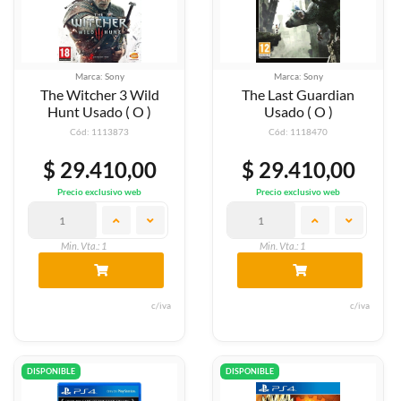
Marca: Sony
Marca: Sony
The Witcher 3 Wild
The Last Guardian
Hunt Usado ( O )
Usado ( O )
Cód: 1113873
Cód: 1118470
$ 29.410,00
$ 29.410,00
Precio exclusivo web
Precio exclusivo web
Min. Vta.: 1
Min. Vta.: 1
c/iva
c/iva
DISPONIBLE
DISPONIBLE