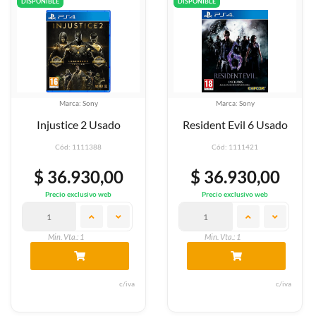
DISPONIBLE
DISPONIBLE
Marca: Sony
Marca: Sony
Injustice 2 Usado
Resident Evil 6 Usado
Cód: 1111388
Cód: 1111421
$ 36.930,00
$ 36.930,00
Precio exclusivo web
Precio exclusivo web
Min. Vta.: 1
Min. Vta.: 1
c/iva
c/iva