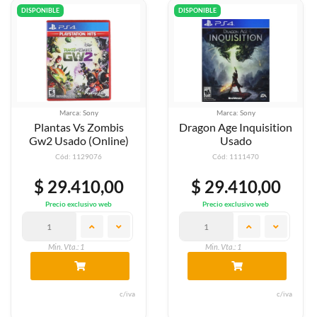
DISPONIBLE
DISPONIBLE
Marca: Sony
Marca: Sony
Plantas Vs Zombis
Dragon Age Inquisition
Gw2 Usado (Online)
Usado
Cód: 1129076
Cód: 1111470
$ 29.410,00
$ 29.410,00
Precio exclusivo web
Precio exclusivo web
Min. Vta.: 1
Min. Vta.: 1
c/iva
c/iva