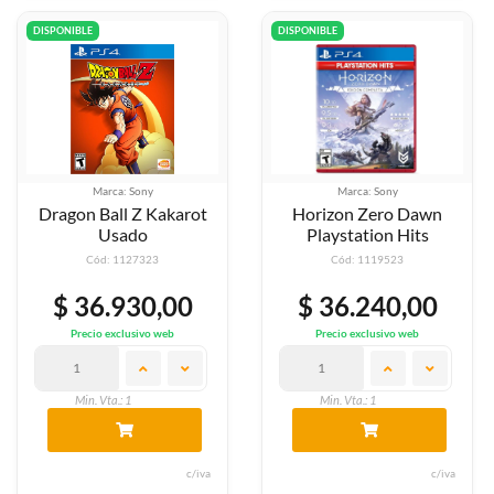
DISPONIBLE
DISPONIBLE
Marca: Sony
Marca: Sony
Dragon Ball Z Kakarot
Horizon Zero Dawn
Usado
Playstation Hits
Cód: 1127323
Cód: 1119523
$ 36.930,00
$ 36.240,00
Precio exclusivo web
Precio exclusivo web
Min. Vta.: 1
Min. Vta.: 1
c/iva
c/iva