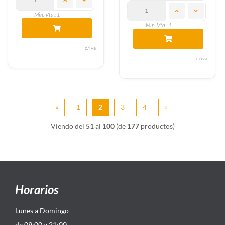
Min. Vta.: 1
Min. Vta.: 1
c/iva
c/iva
«
1
2
3
4
»
Viendo del
51
al
100
(de
177
productos)
Horarios
Lunes a Domingo
de 09:00 a 21:00