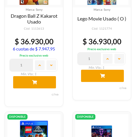
Marca: Sony
Marca: Sony
Dragon Ball Z Kakarot
Lego Movie Usado ( O )
Usado
Cód: 1113613
Cód: 1121774
$ 36.930,00
$ 36.930,00
6 cuotas de $ 7.947,95
Precio exclusivo web
Precio exclusivo web
Min. Vta.: 1
Min. Vta.: 1
c/iva
c/iva
DISPONIBLE
DISPONIBLE