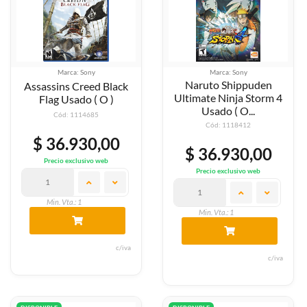
Marca: Sony
Marca: Sony
Naruto Shippuden
Assassins Creed Black
Ultimate Ninja Storm 4
Flag Usado ( O )
Usado ( O...
Cód: 1114685
Cód: 1118412
$ 36.930,00
$ 36.930,00
Precio exclusivo web
Precio exclusivo web
Min. Vta.: 1
Min. Vta.: 1
c/iva
c/iva