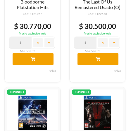
Bloodborne
The Last Of Us
Platstation Hits
Remastered Usado (O)
Cód: 1121967
Cód: 1122658
$ 30.770,00
$ 30.500,00
Precio exclusivo web
Precio exclusivo web
Min. Vta.: 1
Min. Vta.: 1
c/iva
c/iva
DISPONIBLE
DISPONIBLE