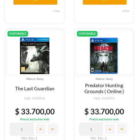
c/iva
c/iva
DISPONIBLE
DISPONIBLE
Marca: Sony
Marca: Sony
Predator Hunting
The Last Guardian
Grounds ( Online )
Cód: 1119216
Cód: 1114572
$ 33.700,00
$ 33.700,00
Precio exclusivo web
Precio exclusivo web
Min. Vta.: 1
Min. Vta.: 1