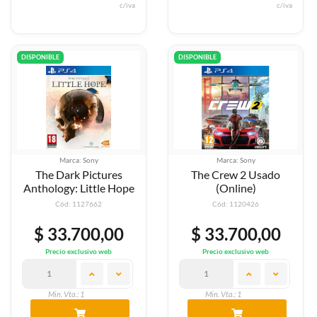
c/iva
c/iva
DISPONIBLE
DISPONIBLE
Marca: Sony
Marca: Sony
The Dark Pictures
The Crew 2 Usado
Anthology: Little Hope
(Online)
Cód: 1127662
Cód: 1120426
$ 33.700,00
$ 33.700,00
Precio exclusivo web
Precio exclusivo web
Min. Vta.: 1
Min. Vta.: 1