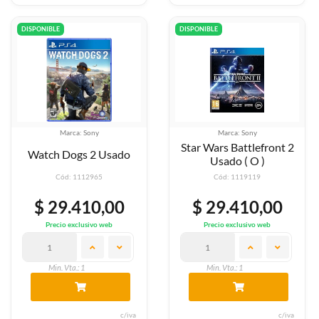
DISPONIBLE
DISPONIBLE
Marca: Sony
Marca: Sony
Star Wars Battlefront 2
Watch Dogs 2 Usado
Usado ( O )
Cód: 1112965
Cód: 1119119
$ 29.410,00
$ 29.410,00
Precio exclusivo web
Precio exclusivo web
Min. Vta.: 1
Min. Vta.: 1
c/iva
c/iva