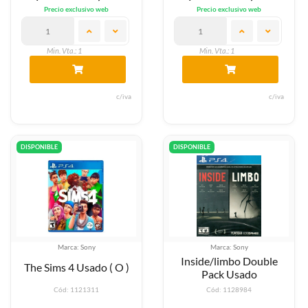
Precio exclusivo web
Precio exclusivo web
Min. Vta.: 1
Min. Vta.: 1
c/iva
c/iva
DISPONIBLE
DISPONIBLE
Marca: Sony
Marca: Sony
Inside/limbo Double
The Sims 4 Usado ( O )
Pack Usado
Cód: 1121311
Cód: 1128984