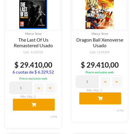
Marca: Sony
Marca: Sony
The Last Of Us
Dragon Ball Xenoverse
Remastered Usado
Usado
Cód: 1115724
Cód: 1119339
$ 29.410,00
$ 29.410,00
6 cuotas de $ 6.329,52
Precio exclusivo web
Precio exclusivo web
Min. Vta.: 1
Min. Vta.: 1
c/iva
c/iva