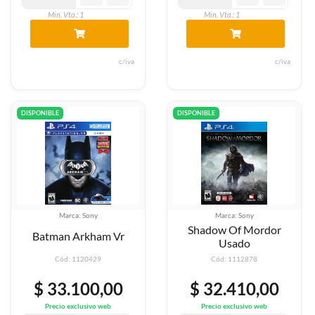
Min. Vta.: 1
Min. Vta.: 1
c/iva
c/iva
DISPONIBLE
DISPONIBLE
Marca: Sony
Marca: Sony
Shadow Of Mordor
Batman Arkham Vr
Usado
Cód: 1120429
Cód: 1112878
$ 33.100,00
$ 32.410,00
Precio exclusivo web
Precio exclusivo web