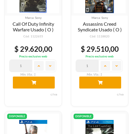
Marca: Sony
Marca: Sony
Call Of Duty Infinity
Assassins Creed
Warfare Usado ( O )
Syndicate Usado ( O )
Cód: 1122655
Cód: 1118820
$ 29.620,00
$ 29.510,00
Precio exclusivo web
Precio exclusivo web
Min. Vta.: 1
Min. Vta.: 1
c/iva
c/iva
DISPONIBLE
DISPONIBLE