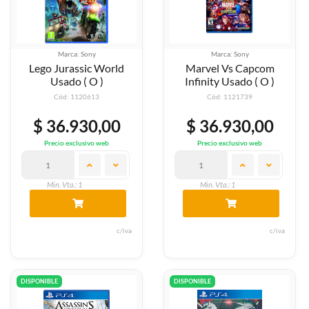
Marca: Sony
Marca: Sony
Lego Jurassic World
Marvel Vs Capcom
Usado ( O )
Infinity Usado ( O )
Cód: 1120613
Cód: 1121739
$ 36.930,00
$ 36.930,00
Precio exclusivo web
Precio exclusivo web
Min. Vta.: 1
Min. Vta.: 1
c/iva
c/iva
DISPONIBLE
DISPONIBLE