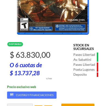
DISPONIBLE
STOCK EN
SUCURSALES
$ 63.830,00
Paseo Libertad
Av. Sabattini
O 6 cuotas de
Paseo Libertad
Poeta Lugones
$ 13.737,28
Deposito
c/iva
Precio exclusivo web
CUOTAS Y FINANCIACIONES