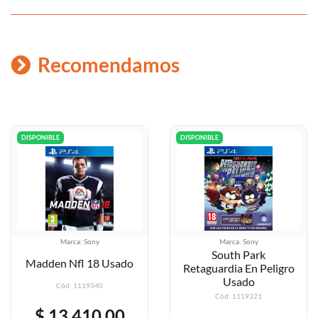
Recomendamos
DISPONIBLE
DISPONIBLE
Marca: Sony
Marca: Sony
South Park
Madden Nfl 18 Usado
Retaguardia En Peligro
Usado
Cód: 1119340
Cód: 1119321
$ 13.410,00