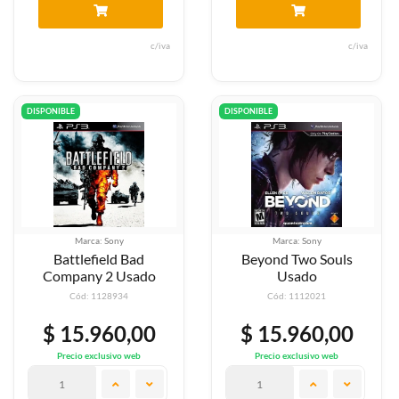
c/iva
c/iva
DISPONIBLE
DISPONIBLE
Marca: Sony
Marca: Sony
Battlefield Bad
Beyond Two Souls
Company 2 Usado
Usado
Cód: 1128934
Cód: 1112021
$ 15.960,00
$ 15.960,00
Precio exclusivo web
Precio exclusivo web