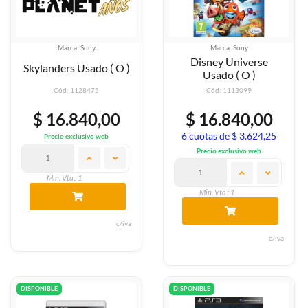
Marca: Sony
Marca: Sony
Disney Universe
Skylanders Usado ( O )
Usado ( O )
Cód: 1128475
Cód: 1113099
$ 16.840,00
$ 16.840,00
6 cuotas de $ 3.624,25
Precio exclusivo web
Precio exclusivo web
Min. Vta.: 1
Min. Vta.: 1
c/iva
c/iva
DISPONIBLE
DISPONIBLE