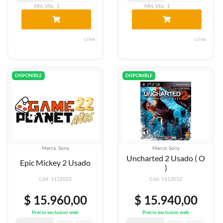
Min. Vta.: 1
Min. Vta.: 1
c/iva
c/iva
DISPONIBLE
DISPONIBLE
Marca: Sony
Marca: Sony
Uncharted 2 Usado ( O
Epic Mickey 2 Usado
)
Cód: 1112022
Cód: 1112012
$ 15.960,00
$ 15.940,00
Precio exclusivo web
Precio exclusivo web