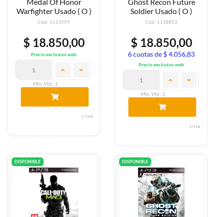
Medal Of Honor
Ghost Recon Future
Warfighter Usado ( O )
Soldier Usado ( O )
Cód: 1113559
Cód: 1118853
$ 18.850,00
$ 18.850,00
6 cuotas de $ 4.056,83
Precio exclusivo web
Precio exclusivo web
Min. Vta.: 1
Min. Vta.: 1
c/iva
c/iva
DISPONIBLE
DISPONIBLE