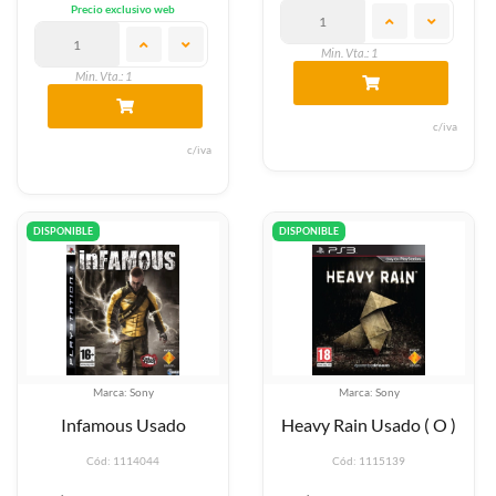
Precio exclusivo web
Min. Vta.: 1
Min. Vta.: 1
c/iva
c/iva
DISPONIBLE
DISPONIBLE
Marca: Sony
Marca: Sony
Infamous Usado
Heavy Rain Usado ( O )
Cód: 1114044
Cód: 1115139