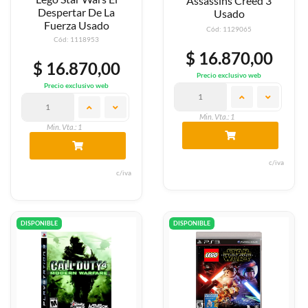
Assassins Creed 3
Despertar De La
Usado
Fuerza Usado
Cód: 1129065
Cód: 1118953
$ 16.870,00
$ 16.870,00
Precio exclusivo web
Precio exclusivo web
Min. Vta.: 1
Min. Vta.: 1
c/iva
c/iva
DISPONIBLE
DISPONIBLE