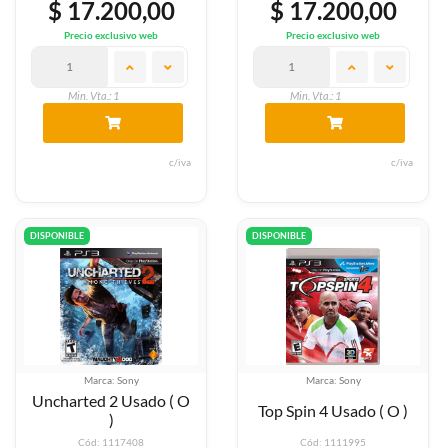
$ 17.200,00
$ 17.200,00
Precio exclusivo web
Precio exclusivo web
Min. Vta.: 1
Min. Vta.: 1
c/iva
c/iva
DISPONIBLE
DISPONIBLE
Marca: Sony
Marca: Sony
Uncharted 2 Usado ( O
Top Spin 4 Usado ( O )
)
Cód: 1117408
Cód: 1111995