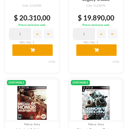
Cód: 1112785
Cód: 1113070
$ 20.310,00
$ 19.890,00
Precio exclusivo web
Precio exclusivo web
Min. Vta.: 1
Min. Vta.: 1
c/iva
c/iva
DISPONIBLE
DISPONIBLE
Marca: Sony
Marca: Sony