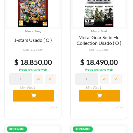
Marca: Sony
Marca: Soul
Metal Gear Solid Hd
J-stars Usado ( O )
Collection Usado ( O )
Cód: 1128539
Cód: 1127285
$ 18.850,00
$ 18.490,00
Precio exclusivo web
Precio exclusivo web
Min. Vta.: 1
Min. Vta.: 1
c/iva
c/iva
DISPONIBLE
DISPONIBLE