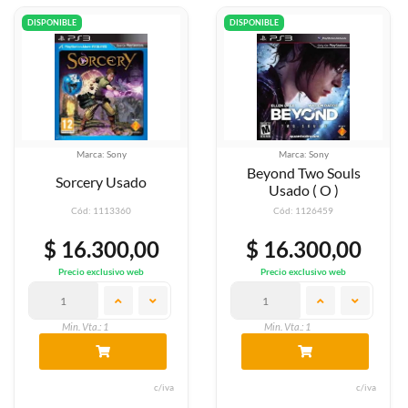
DISPONIBLE
DISPONIBLE
Marca: Sony
Marca: Sony
Beyond Two Souls
Sorcery Usado
Usado ( O )
Cód: 1113360
Cód: 1126459
$ 16.300,00
$ 16.300,00
Precio exclusivo web
Precio exclusivo web
Min. Vta.: 1
Min. Vta.: 1
c/iva
c/iva