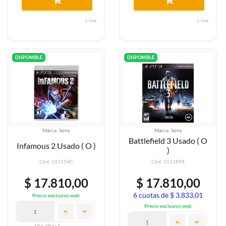
c/iva
c/iva
DISPONIBLE
DISPONIBLE
Marca: Sony
Marca: Sony
Battlefield 3 Usado ( O
Infamous 2 Usado ( O )
)
Cód: 1115540
Cód: 1111898
$ 17.810,00
$ 17.810,00
6 cuotas de $ 3.833,01
Precio exclusivo web
Precio exclusivo web
Min. Vta.: 1