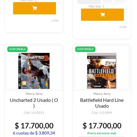
Min. Vta.: 1
c/iva
c/iva
DISPONIBLE
DISPONIBLE
Marca: Sony
Marca: Sony
Uncharted 2 Usado ( O
Battlefield Hard Line
)
Usado
Cód: 1112013
Cód: 1111899
$ 17.700,00
$ 17.700,00
6 cuotas de $ 3.809,34
Precio exclusivo web