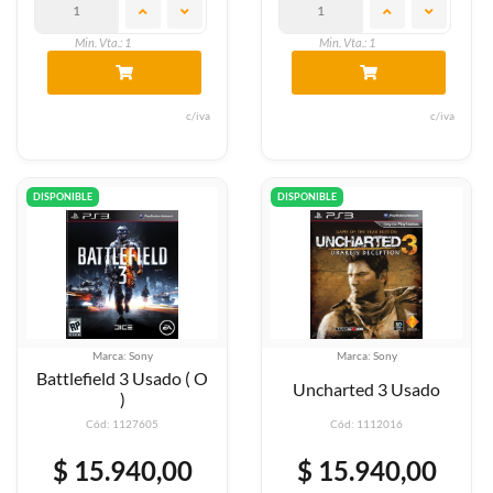
Min. Vta.: 1
Min. Vta.: 1
c/iva
c/iva
DISPONIBLE
DISPONIBLE
Marca: Sony
Marca: Sony
Battlefield 3 Usado ( O
Uncharted 3 Usado
)
Cód: 1127605
Cód: 1112016
$ 15.940,00
$ 15.940,00