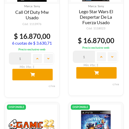
Marca: Sony
Marca: Sony
Lego Star Wars El
Call Of Duty Mw
Despertar De La
Usado
Fuerza Usado
Cód: 1113976
Cód: 1118023
$ 16.870,00
$ 16.870,00
6 cuotas de $ 3.630,71
Precio exclusivo web
Precio exclusivo web
Min. Vta.: 1
Min. Vta.: 1
c/iva
c/iva
DISPONIBLE
DISPONIBLE