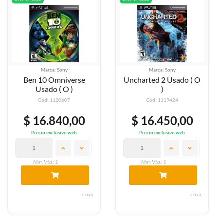
Marca: Sony
Marca: Sony
Ben 10 Omniverse
Uncharted 2 Usado ( O
Usado ( O )
)
Cód: 1120607
Cód: 1119424
$ 16.840,00
$ 16.450,00
Precio exclusivo web
Precio exclusivo web
Min. Vta.: 1
Min. Vta.: 1
c/iva
c/iva