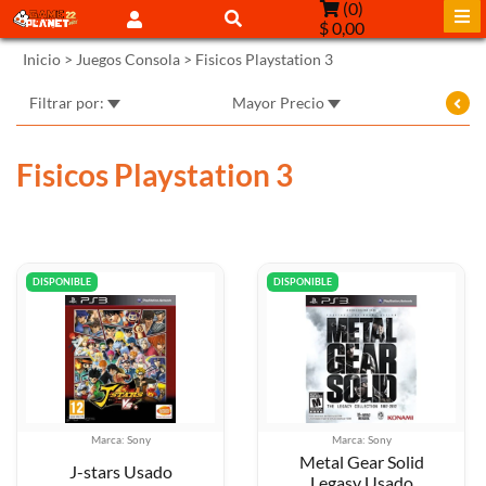
(
0
)
$ 0,00
Inicio
>
Juegos Consola
>
Fisicos Playstation 3
Filtrar por:
Mayor Precio
Fisicos Playstation 3
DISPONIBLE
DISPONIBLE
Marca: Sony
Marca: Sony
Metal Gear Solid
J-stars Usado
Legasy Usado