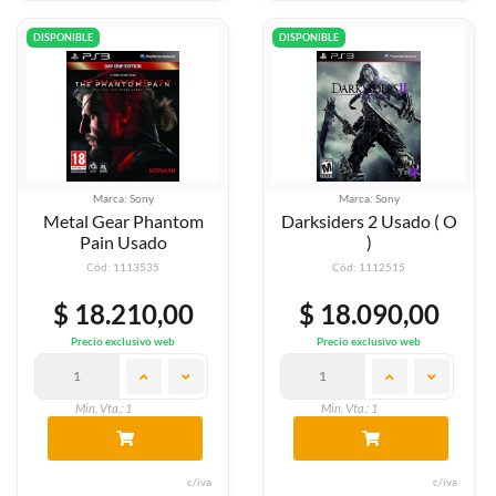
DISPONIBLE
DISPONIBLE
Marca: Sony
Marca: Sony
Metal Gear Phantom
Darksiders 2 Usado ( O
Pain Usado
)
Cód: 1113535
Cód: 1112515
$ 18.210,00
$ 18.090,00
Precio exclusivo web
Precio exclusivo web
Min. Vta.: 1
Min. Vta.: 1
c/iva
c/iva