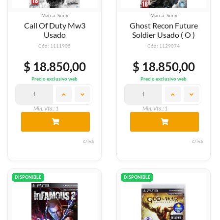
Marca: Sony
Marca: Sony
Call Of Duty Mw3
Ghost Recon Future
Usado
Soldier Usado ( O )
Cód: 1111905
Cód: 1129074
$ 18.850,00
$ 18.850,00
Precio exclusivo web
Precio exclusivo web
Min. Vta.: 1
Min. Vta.: 1
c/iva
c/iva
DISPONIBLE
DISPONIBLE