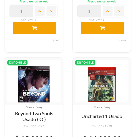
Precio exclusivo web
Precio exclusivo web
Min. Vta.: 1
Min. Vta.: 1
c/iva
c/iva
DISPONIBLE
DISPONIBLE
Marca: Sony
Marca: Sony
Beyond Two Souls
Uncharted 1 Usado
Usado ( O )
Cód: 1113697
Cód: 1121770