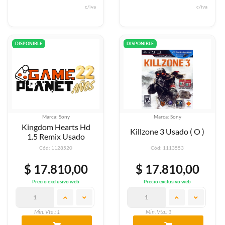
c/iva
c/iva
DISPONIBLE
DISPONIBLE
Marca: Sony
Marca: Sony
Kingdom Hearts Hd
Killzone 3 Usado ( O )
1.5 Remix Usado
Cód: 1128520
Cód: 1113553
$ 17.810,00
$ 17.810,00
Precio exclusivo web
Precio exclusivo web
Min. Vta.: 1
Min. Vta.: 1