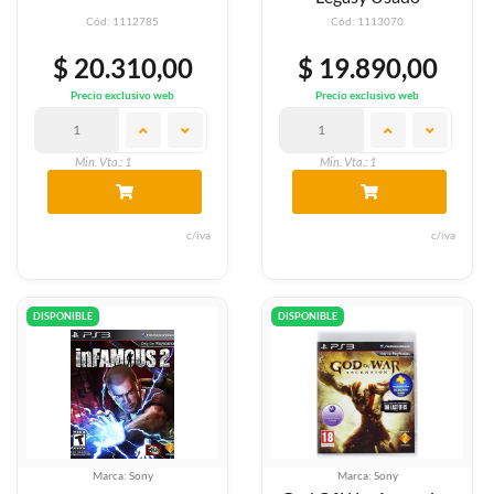
Cód: 1112785
Cód: 1113070
$ 20.310,00
$ 19.890,00
Precio exclusivo web
Precio exclusivo web
Min. Vta.: 1
Min. Vta.: 1
c/iva
c/iva
DISPONIBLE
DISPONIBLE
Marca: Sony
Marca: Sony