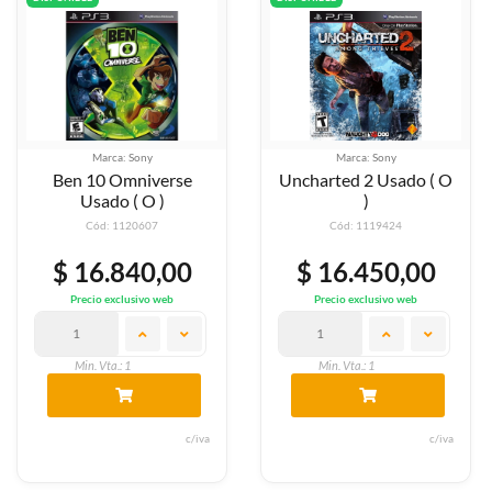
Marca: Sony
Marca: Sony
Ben 10 Omniverse
Uncharted 2 Usado ( O
Usado ( O )
)
Cód: 1120607
Cód: 1119424
$ 16.840,00
$ 16.450,00
Precio exclusivo web
Precio exclusivo web
Min. Vta.: 1
Min. Vta.: 1
c/iva
c/iva