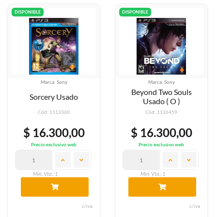
DISPONIBLE
DISPONIBLE
Marca: Sony
Marca: Sony
Beyond Two Souls
Sorcery Usado
Usado ( O )
Cód: 1113360
Cód: 1126459
$ 16.300,00
$ 16.300,00
Precio exclusivo web
Precio exclusivo web
Min. Vta.: 1
Min. Vta.: 1
c/iva
c/iva