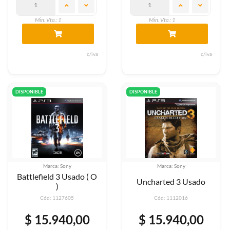
Min. Vta.: 1
Min. Vta.: 1
c/iva
c/iva
DISPONIBLE
DISPONIBLE
Marca: Sony
Marca: Sony
Battlefield 3 Usado ( O
Uncharted 3 Usado
)
Cód: 1127605
Cód: 1112016
$ 15.940,00
$ 15.940,00