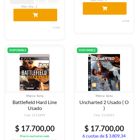
Min. Vta.: 1
c/iva
c/iva
DISPONIBLE
DISPONIBLE
Marca: Sony
Marca: Sony
Battlefield Hard Line
Uncharted 2 Usado ( O
Usado
)
Cód: 1111899
Cód: 1112013
$ 17.700,00
$ 17.700,00
6 cuotas de $ 3.809,34
Precio exclusivo web