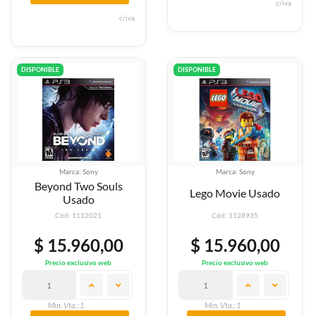
c/iva
c/iva
DISPONIBLE
DISPONIBLE
Marca: Sony
Marca: Sony
Beyond Two Souls
Lego Movie Usado
Usado
Cód: 1112021
Cód: 1128935
$ 15.960,00
$ 15.960,00
Precio exclusivo web
Precio exclusivo web
Min. Vta.: 1
Min. Vta.: 1