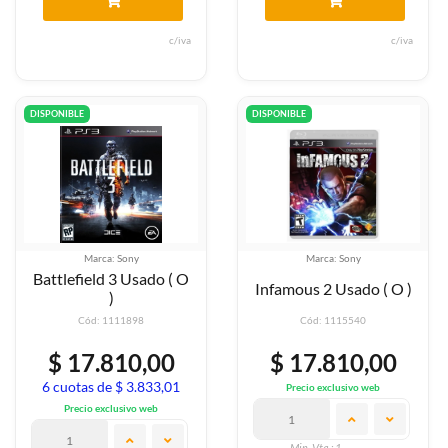
c/iva
c/iva
DISPONIBLE
DISPONIBLE
Marca: Sony
Marca: Sony
Battlefield 3 Usado ( O
Infamous 2 Usado ( O )
)
Cód: 1111898
Cód: 1115540
$ 17.810,00
$ 17.810,00
6 cuotas de $ 3.833,01
Precio exclusivo web
Precio exclusivo web
Min. Vta.: 1