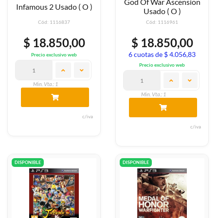
God Of War Ascension
Infamous 2 Usado ( O )
Usado ( O )
Cód: 1116837
Cód: 1116961
$ 18.850,00
$ 18.850,00
6 cuotas de $ 4.056,83
Precio exclusivo web
Precio exclusivo web
Min. Vta.: 1
Min. Vta.: 1
c/iva
c/iva
DISPONIBLE
DISPONIBLE