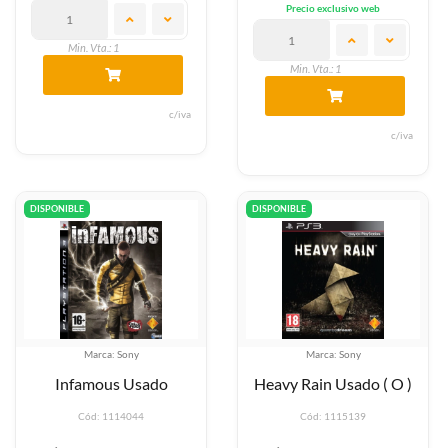
Precio exclusivo web
Min. Vta.: 1
Min. Vta.: 1
c/iva
c/iva
DISPONIBLE
DISPONIBLE
Marca: Sony
Marca: Sony
Infamous Usado
Heavy Rain Usado ( O )
Cód: 1114044
Cód: 1115139