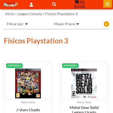
(
0
)
$ 0,00
Inicio
>
Juegos Consola
>
Fisicos Playstation 3
Filtrar por:
Mayor Precio
Fisicos Playstation 3
DISPONIBLE
DISPONIBLE
Marca: Sony
Marca: Sony
Metal Gear Solid
J-stars Usado
Legasy Usado