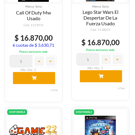
Marca: Sony
Marca: Sony
Lego Star Wars El
Call Of Duty Mw
Despertar De La
Usado
Fuerza Usado
Cód: 1113976
Cód: 1118023
$ 16.870,00
$ 16.870,00
6 cuotas de $ 3.630,71
Precio exclusivo web
Precio exclusivo web
Min. Vta.: 1
Min. Vta.: 1
c/iva
c/iva
DISPONIBLE
DISPONIBLE