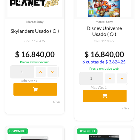
Marca: Sony
Marca: Sony
Disney Universe
Skylanders Usado ( O )
Usado ( O )
Cód: 1128475
Cód: 1113099
$ 16.840,00
$ 16.840,00
6 cuotas de $ 3.624,25
Precio exclusivo web
Precio exclusivo web
Min. Vta.: 1
Min. Vta.: 1
c/iva
c/iva
DISPONIBLE
DISPONIBLE