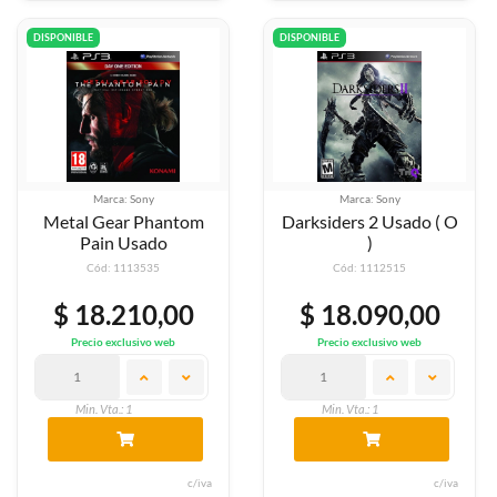
DISPONIBLE
DISPONIBLE
Marca: Sony
Marca: Sony
Metal Gear Phantom
Darksiders 2 Usado ( O
Pain Usado
)
Cód: 1113535
Cód: 1112515
$ 18.210,00
$ 18.090,00
Precio exclusivo web
Precio exclusivo web
Min. Vta.: 1
Min. Vta.: 1
c/iva
c/iva