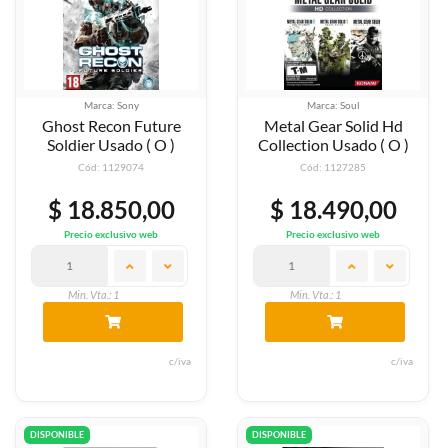
Marca: Sony
Marca: Soul
Ghost Recon Future
Metal Gear Solid Hd
Soldier Usado ( O )
Collection Usado ( O )
Cód: 1129074
Cód: 1127285
$ 18.850,00
$ 18.490,00
Precio exclusivo web
Precio exclusivo web
Min. Vta.: 1
Min. Vta.: 1
c/iva
c/iva
DISPONIBLE
DISPONIBLE