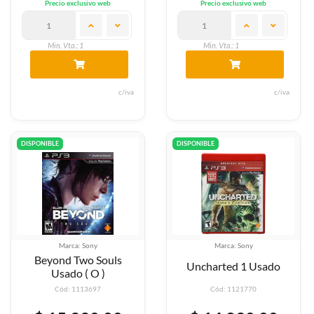
Precio exclusivo web
Precio exclusivo web
Min. Vta.: 1
Min. Vta.: 1
c/iva
c/iva
DISPONIBLE
DISPONIBLE
Marca: Sony
Marca: Sony
Beyond Two Souls
Uncharted 1 Usado
Usado ( O )
Cód: 1113697
Cód: 1121770