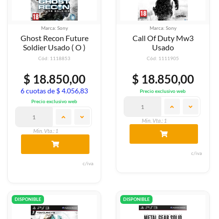
Marca: Sony
Marca: Sony
Ghost Recon Future
Call Of Duty Mw3
Soldier Usado ( O )
Usado
Cód: 1118853
Cód: 1111905
$ 18.850,00
$ 18.850,00
6 cuotas de $ 4.056,83
Precio exclusivo web
Precio exclusivo web
Min. Vta.: 1
Min. Vta.: 1
c/iva
c/iva
DISPONIBLE
DISPONIBLE