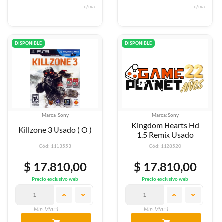
c/iva
c/iva
DISPONIBLE
DISPONIBLE
Marca: Sony
Marca: Sony
Kingdom Hearts Hd
Killzone 3 Usado ( O )
1.5 Remix Usado
Cód: 1113553
Cód: 1128520
$ 17.810,00
$ 17.810,00
Precio exclusivo web
Precio exclusivo web
Min. Vta.: 1
Min. Vta.: 1