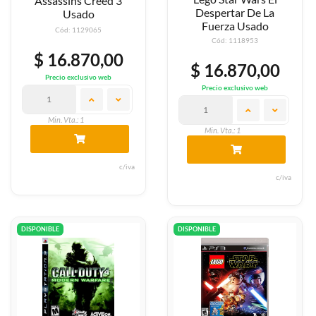
Assassins Creed 3
Despertar De La
Usado
Fuerza Usado
Cód: 1129065
Cód: 1118953
$ 16.870,00
$ 16.870,00
Precio exclusivo web
Precio exclusivo web
Min. Vta.: 1
Min. Vta.: 1
c/iva
c/iva
DISPONIBLE
DISPONIBLE