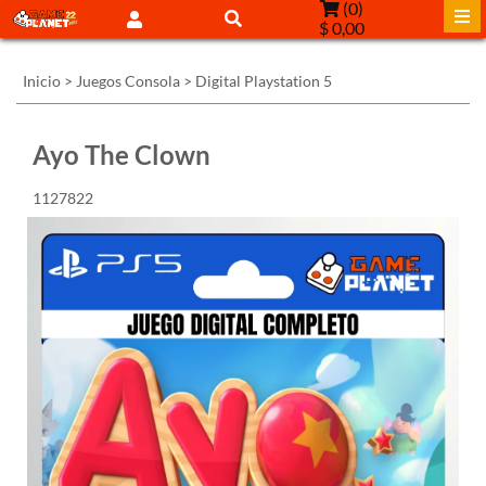
(
0
)
$ 0,00
Inicio
>
Juegos Consola
>
Digital Playstation 5
Ayo The Clown
1127822