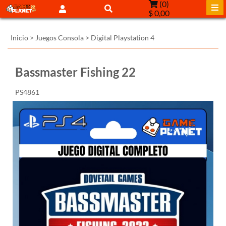
(
0
)
$ 0,00
Inicio
>
Juegos Consola
>
Digital Playstation 4
Bassmaster Fishing 22
PS4861