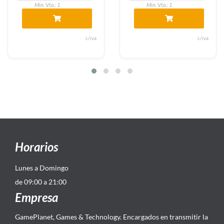
Min. Vta.: 1
Min. Vta.: 1
va
c/iva
c/i
Horarios
Lunes a Domingo
de 09:00 a 21:00
Empresa
GamePlanet, Games & Technology. Encargados en transmitir la