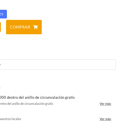
ES
COMPRAR
y
o
00 dentro del anillo de circunvalación gratis
ntro del anillo de circunvalación gratis
Ver más
nuestros locales
Ver más