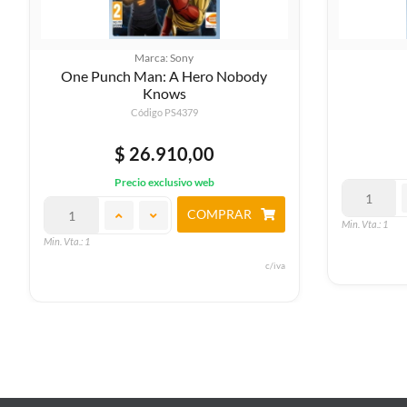
Marca: Sony
Meow Motors
Código PS4310
$ 42.590,00
Precio exclusivo web
COMPRAR
Min. Vta.: 1
Min. Vta.: 1
c/iva