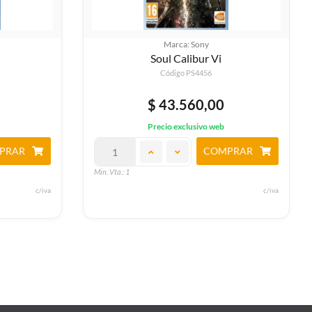
Marca: Sony
Lego Movie Videogame 2
Código PS4289
$ 50.790,00
Precio exclusivo web
PRAR
COMPRAR
Min. Vta.: 1
c/iva
c/iva