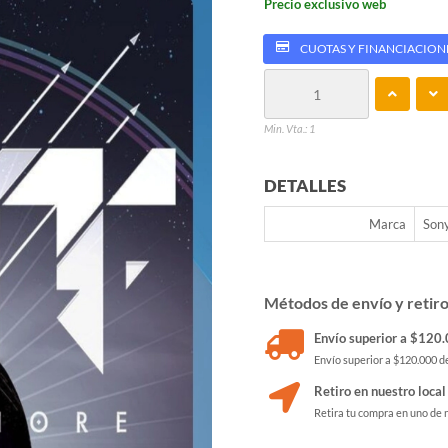
Precio exclusivo web
CUOTAS Y FINANCIACION
Min. Vta.: 1
DETALLES
Marca
Son
Métodos de envío y retir
Envío superior a $120.0
Envío superior a $120.000 de
Retiro en nuestro local
Retira tu compra en uno de 