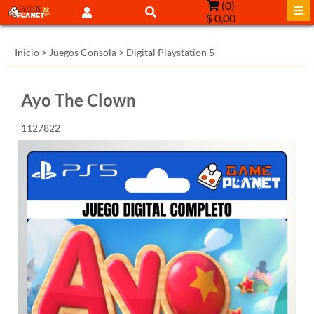
(
0
)
$ 0,00
Inicio
>
Juegos Consola
>
Digital Playstation 5
Ayo The Clown
1127822