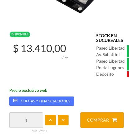
DISPONIBLE
STOCK EN
SUCURSALES
$ 13.410,00
Paseo Libertad
Av. Sabattini
c/iva
Paseo Libertad
Poeta Lugones
Deposito
Precio exclusivo web
CUOTAS Y FINANCIACIONES
COMPRAR
Min. Vta.: 1