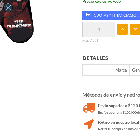
Precio exclusivo web
CUOTAS Y FINANCIACION
Min. Vta.: 1
DETALLES
Marca
Gen
Métodos de envío y retir
Envío superior a $120.0
Envío superior a $120.000 de
Retiro en nuestro local
Retira tu compra en uno de 