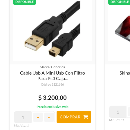
DISPONIBLE
DISPONIBLE
Marca: Generica
Cable Usb A Mini Usb Con Filtro
Skin
Para Ps3 Caja...
Código 1121686
$ 3.200,00
Precio exclusivo web
COMPRAR
Min. Vta.: 1
Min. Vta.: 1