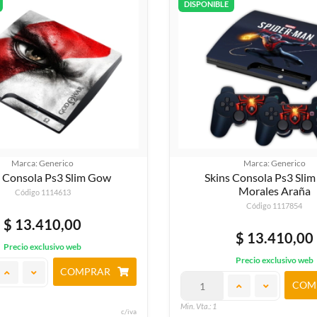
DISPONIBLE
Marca: Generico
Marca: Generico
s Consola Ps3 Slim Gow
Skins Consola Ps3 Slim
Morales Araña
Código 1114613
Código 1117854
$ 13.410,00
$ 13.410,00
Precio exclusivo web
Precio exclusivo web
COMPRAR
COM
Min. Vta.: 1
c/iva