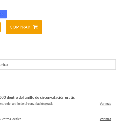
ES
COMPRAR
erico
o
00 dentro del anillo de circunvalación gratis
ntro del anillo de circunvalación gratis
Ver más
nuestros locales
Ver más