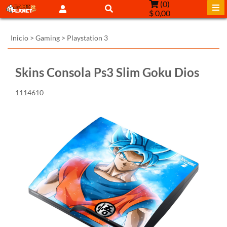
(
0
)
$ 0,00
Inicio
>
Gaming
>
Playstation 3
Skins Consola Ps3 Slim Goku Dios
1114610