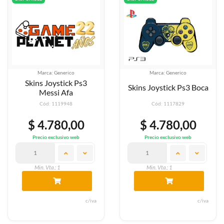
Marca: Generico
Marca: Generico
Skins Joystick Ps3
Skins Joystick Ps3 Boca
Messi Afa
Cód: 1119948
Cód: 1117829
$ 4.780,00
$ 4.780,00
Precio exclusivo web
Precio exclusivo web
Min. Vta.: 1
Min. Vta.: 1
c/iva
c/iva