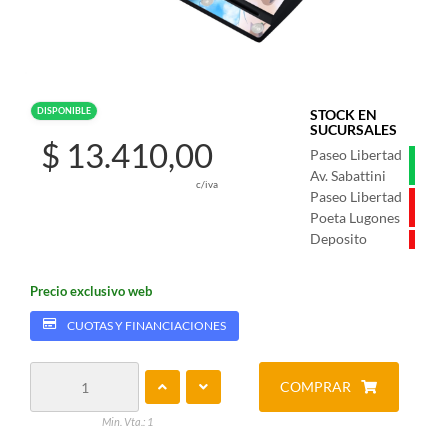
DISPONIBLE
STOCK EN
SUCURSALES
$ 13.410,00
Paseo Libertad
Av. Sabattini
c/iva
Paseo Libertad
Poeta Lugones
Deposito
Precio exclusivo web
CUOTAS Y FINANCIACIONES
COMPRAR
Min. Vta.: 1