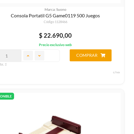
Marca: Suono
Consola Portatil G5 Game0119 500 Juegos
Código 1128466
$ 22.690,00
Precio exclusivo web
COMPRAR
ta.: 1
c/iva
PONIBLE