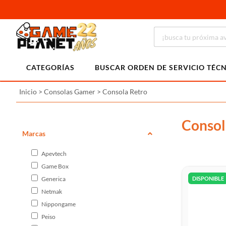
CATEGORÍAS
BUSCAR ORDEN DE SERVICIO TÉC
Inicio
>
Consolas Gamer
>
Consola Retro
Consol
Marcas
Apevtech
Game Box
Generica
DISPONIBLE
Netmak
Nippongame
Peiso