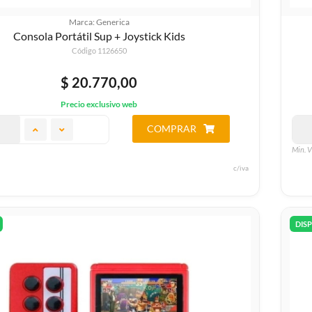
Marca: Generica
Consola Portátil Sup + Joystick Kids
Código 1126650
$ 20.770,00
Precio exclusivo web
COMPRAR
Min. V
c/iva
DIS