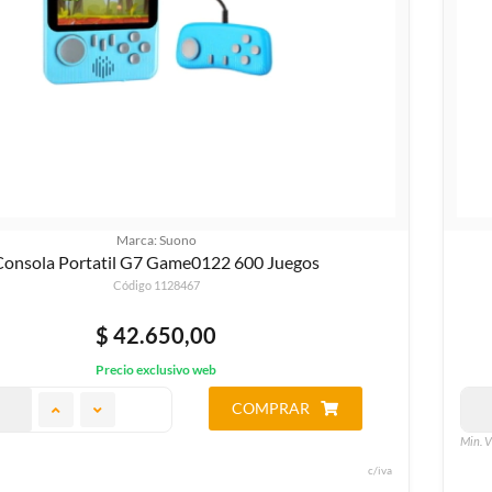
Marca: Suono
Consola Portatil G7 Game0122 600 Juegos
Código 1128467
$ 42.650,00
Precio exclusivo web
COMPRAR
Min. V
c/iva