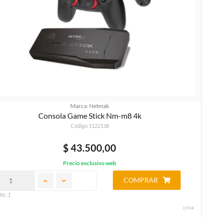
Marca: Netmak
Consola Game Stick Nm-m8 4k
Código 1122138
$ 43.500,00
Precio exclusivo web
COMPRAR
ta.: 1
c/iva