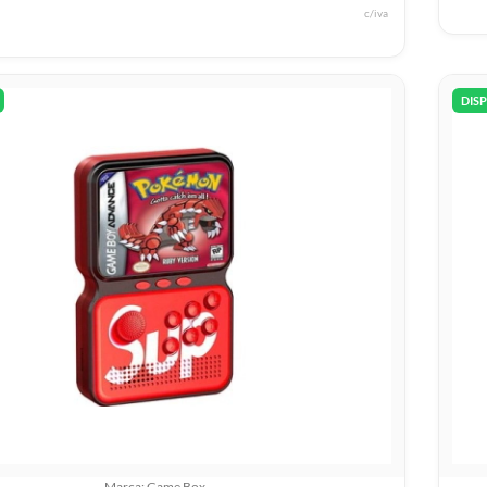
c/iva
DIS
Marca: Game Box