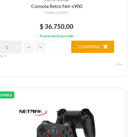
Consola Retro Nm-s900
Código 1123267
$ 36.750,00
Precio exclusivo web
COMPRAR
ta.: 1
c/iva
PONIBLE