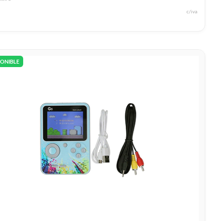
c/iva
PONIBLE