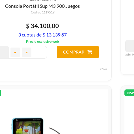
Consola Portátil Sup M3 900 Juegos
Código 1119519
$ 34.100,00
3 cuotas de $ 13.139,87
Precio exclusivo web
COMPRAR
Min. V
c/iva
DIS