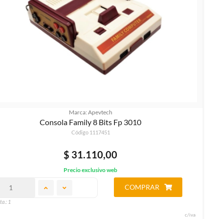
Marca: Apevtech
Consola Family 8 Bits Fp 3010
Código 1117451
$ 31.110,00
Precio exclusivo web
COMPRAR
ta.: 1
c/iva